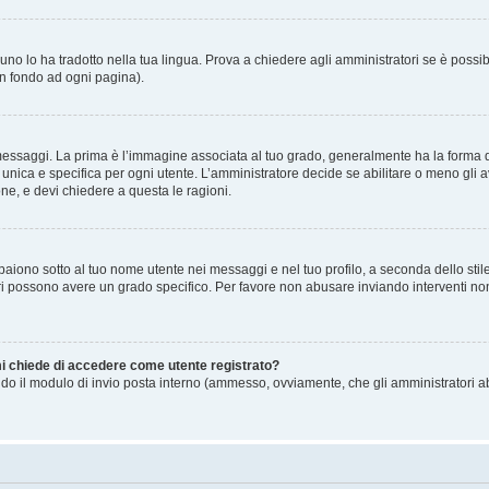
no lo ha tradotto nella tua lingua. Prova a chiedere agli amministratori se è possibi
in fondo ad ogni pagina).
gi. La prima è l’immagine associata al tuo grado, generalmente ha la forma di stell
ica e specifica per ogni utente. L’amministratore decide se abilitare o meno gli a
one, e devi chiedere a questa le ragioni.
iono sotto al tuo nome utente nei messaggi e nel tuo profilo, a seconda dello stile c
tori possono avere un grado specifico. Per favore non abusare inviando interventi non 
 mi chiede di accedere come utente registrato?
sando il modulo di invio posta interno (ammesso, ovviamente, che gli amministratori 