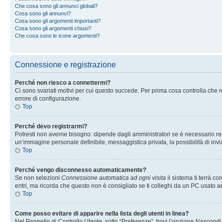
Che cosa sono gli annunci globali?
Cosa sono gli annunci?
Cosa sono gli argomenti importanti?
Cosa sono gli argomenti chiusi?
Che cosa sono le icone argomenti?
Connessione e registrazione
Perché non riesco a connettermi?
Ci sono svariati motivi per cui questo succede. Per prima cosa controlla che n
errore di configurazione.
Top
Perché devo registrarmi?
Potresti non averne bisogno: dipende dagli amministratori se è necessario regi
un’immagine personale definibile, messaggistica privata, la possibilità di invi
Top
Perché vengo disconnesso automaticamente?
Se non selezioni
Connessione automatica ad ogni visita
il sistema ti terrà 
entri, ma ricorda che questo non è consigliato se ti colleghi da un PC usato anc
Top
Come posso evitare di apparire nella lista degli utenti in linea?
Nel Pannello di Controllo Utente, sotto “Preferenze”, trovi l’opzione
Nascondi i