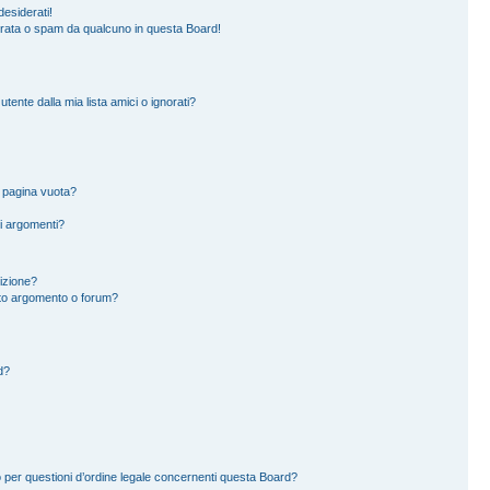
esiderati!
erata o spam da qualcuno in questa Board!
ente dalla mia lista amici o ignorati?
a pagina vuota?
i argomenti?
rizione?
to argomento o forum?
d?
 per questioni d’ordine legale concernenti questa Board?