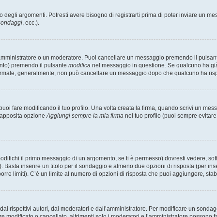
degli argomenti. Potresti avere bisogno di registrarti prima di poter inviare un mes
 sondaggi
, ecc.).
 amministratore o un moderatore. Puoi cancellare un messaggio premendo il pulsan
ento) premendo il pulsante
modifica
nel messaggio in questione. Se qualcuno ha già r
 normale, generalmente, non può cancellare un messaggio dopo che qualcuno ha ris
i fare modificando il tuo profilo. Una volta creata la firma, quando scrivi un me
l’apposita opzione
Aggiungi sempre la mia firma
nel tuo profilo (puoi sempre evitar
fichi il primo messaggio di un argomento, se ti è permesso) dovresti vedere, sotto
. Basta inserire un titolo per il sondaggio e almeno due opzioni di risposta (per inse
orre limiti). C’è un limite al numero di opzioni di risposta che puoi aggiungere, stabi
i rispettivi autori, dai moderatori e dall’amministratore. Per modificare un sondag
modificato o cancellato, altrimenti solo i moderatori e l’amministratore possono far