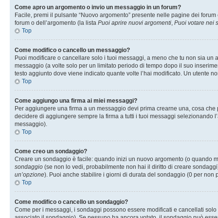
Come apro un argomento o invio un messaggio in un forum?
Facile, premi il pulsante “Nuovo argomento” presente nelle pagine dei forum o 
forum o dell’argomento (la lista
Puoi aprire nuovi argomenti
,
Puoi votare nei
Top
Come modifico o cancello un messaggio?
Puoi modificare o cancellare solo i tuoi messaggi, a meno che tu non sia un
messaggio (a volte solo per un limitato periodo di tempo dopo il suo inserim
testo aggiunto dove viene indicato quante volte l’hai modificato. Un utente
Top
Come aggiungo una firma ai miei messaggi?
Per aggiungere una firma a un messaggio devi prima crearne una, cosa che puo
decidere di aggiungere sempre la firma a tutti i tuoi messaggi selezionando 
messaggio).
Top
Come creo un sondaggio?
Creare un sondaggio è facile: quando inizi un nuovo argomento (o quando modi
sondaggio
(se non lo vedi, probabilmente non hai il diritto di creare sondaggi)
un’opzione
). Puoi anche stabilire i giorni di durata del sondaggio (0 per non p
Top
Come modifico o cancello un sondaggio?
Come per i messaggi, i sondaggi possono essere modificati e cancellati solo da
associato il sondaggio). Se nessuno ha ancora votato, il sondaggio può essere 