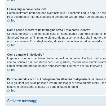
La mia lingua non è nella lista!
L’amministratore potrebbe non aver installato il pacchetto lingua oppure nessu
Puoi trovare altre informazioni al sito del phpBB Group (trovi il collegamento 
Top
Come posso mostrare un’immagine sotto il mio nome utente?
Ci possono essere due immagini sotto un nome utente quando si leggono i messag
Sotto può esserci un’immagine più grande nota come avatar, che in genere è un
non ti è concesso l’uso degli avatar, allora è una decisione dell’amministrazi
Top
Come cambio il mio livello?
In genere, non puoi cambiare direttamente il nome del tuo livello (i gradi compa
che hai scritto e per identificare certi utenti; ad es., moderatori e amministra
l’amministratore probabilmente abbasseranno il numero dei tuoi interventi.
Top
Perché quando clicco sul collegamento all’indirizzo di posta di un utente
Solo gli utenti registrati possono inviare messaggi di posta ad altri utenti u
malevolo del sistema di posta da parte di utenti anonimi.
Top
Scrivere messaggi