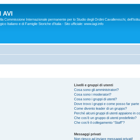
 AVI
lla Commissione Internazionale permanente per lo Studio degli Ordini Cavallereschi, dell’Istitu
co Italiano e di Famiglie Storiche d'Italia - Sito ufficiale: www.iagi.info
Livelli e gruppi di utenti
Cosa sono gli amministratori?
Cosa sono i moderatori?
Cosa sono i gruppi di utenti?
Dove trovo i gruppi e come posso far parte 
Come divento leader di un gruppo?
Perché alcuni gruppi di utenti appaiono in col
Che cos’è un gruppo di utenti predefinito?
Che cos’è il collegamento “Staff”?
Messaggi privati
Non riesco ad inviare messaggi privati!