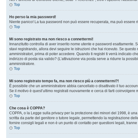
Top
Ho perso la mia password!
Niente panico! La tua password non può essere recuperata, ma può essere rig
Top
Mi sono registrato ma non riesco a connettermi!
Innanzitutto controlla di aver inserito nome utente e password esattamente. Se
stavi registrando, allora devi seguire le istruzioni che hai ricevuto. Se questo
amministratori, prima di poter accedere. Quando ti registri ti verrà indicato che
indirizzo di posta sia valido? (L’attivazione via posta serve a ridurre la possi
amministratore.
Top
Mi sono registrato tempo fa, ma non riesco più a connettermi?!
È possibile che un amministratore abbia cancellato o disattivato il tuo accou
Se il motivo è quest’ultimo registrati nuovamente e cerca di farti coinvolgere
Top
Che cosa è COPPA?
COPPA, o la Legge sulla privacy per la protezione dei minori del 1998, è una l
scritta da parte del genitore o tutore legale, permettendo la registrazione de
fornire consigli legali e non è un punto di contatto per questioni legali, tranne
Top