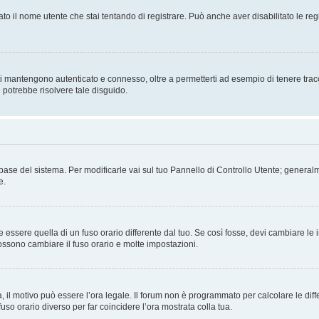
ato il nome utente che stai tentando di registrare. Può anche aver disabilitato le regis
i mantengono autenticato e connesso, oltre a permetterti ad esempio di tenere traccia
 potrebbe risolvere tale disguido.
atabase del sistema. Per modificarle vai sul tuo Pannello di Controllo Utente; gene
e.
sere quella di un fuso orario differente dal tuo. Se così fosse, devi cambiare le imp
possono cambiare il fuso orario e molte impostazioni.
a, il motivo può essere l’ora legale. Il forum non è programmato per calcolare le diff
fuso orario diverso per far coincidere l’ora mostrata colla tua.