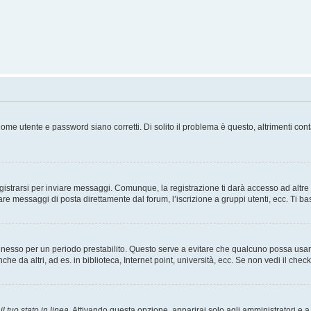
ome utente e password siano corretti. Di solito il problema è questo, altrimenti con
strarsi per inviare messaggi. Comunque, la registrazione ti darà accesso ad altre fu
are messaggi di posta direttamente dal forum, l’iscrizione a gruppi utenti, ecc. Ti ba
connesso per un periodo prestabilito. Questo serve a evitare che qualcuno possa us
he da altri, ad es. in biblioteca, Internet point, università, ecc. Se non vedi il chec
l tuo stato in linea
. Attivando questa opzione, apparirai solo agli amministratori e a