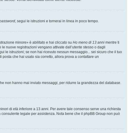
 password
, segui le istruzioni e tornerai in linea in poco tempo.
trazione minore» è abilitato e hai cliccato su
Ho meno di 13 anni
mentre ti
te le nuove registrazioni vengano attivate dall’utente stesso o dagli
egui le istruzioni; se non hai ricevuto nessun messaggio... sei sicuro che il tuo
di posta che hai usato sia corretto, allora prova a contattare un
i che non hanno mai inviato messaggi, per ridurre la grandezza del database.
inori di età inferiore a 13 anni. Per avere tale consenso serve una richiesta
con un consulente legale per assistenza. Nota bene che il phpBB Group non può