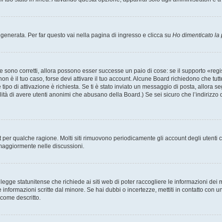
enerata. Per far questo vai nella pagina di ingresso e clicca su
Ho dimenticato la
 sono corretti, allora possono esser successe un paio di cose: se il supporto «regis
 non è il tuo caso, forse devi attivare il tuo account. Alcune Board richiedono che tut
 tipo di attivazione è richiesta. Se ti è stato inviato un messaggio di posta, allora s
bilità di avere utenti anonimi che abusano della Board.) Se sei sicuro che l’indirizzo 
nt per qualche ragione. Molti siti rimuovono periodicamente gli account degli utent
 maggiormente nelle discussioni.
egge statunitense che richiede ai siti web di poter raccogliere le informazioni dei m
lle informazioni scritte dal minore. Se hai dubbi o incertezze, mettiti in contatto 
 come descritto.