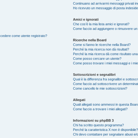
Continuano ad arrivarmi messaggi privati ind
Ho ricevuto un messaggio di posta indesid
Amici e ignorati
Che cos’è la mia lista amici e ignorati?
Come faccio ad aggiungere o rimuovere un ut
accedere come utente registrato?
Ricerche nella Board
Come si fanno le ricerche nella Board?
Perché la mia ricerca non dà risultati?
Perché la mia ricerca dà come risultato un
Come posso cercare un utente?
Come posso trovare i miei messaggi e i mie
Sottoscrizioni e segnalibri
Qual è la differenza fra segnalibri e sottosc
Come faccio ad sottoscrivere un determina
Come cancello le mie sottoscrizioni?
Allegati
Quali allegati sono ammessi in questa Boar
Come faccio a trovare i miei allegati?
Informazioni su phpBB 3
Chi ha scritto questo programma?
Perché la caratteristica X non è disponibile?
Chi devo contattare per segnalare abusi e/o