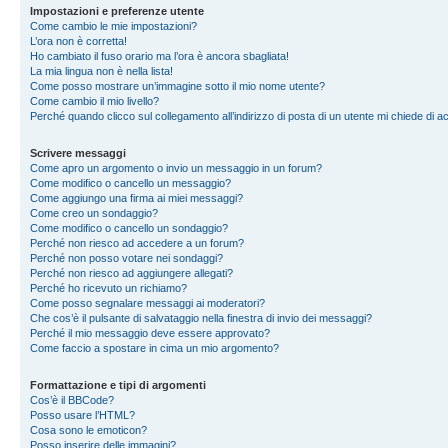
Impostazioni e preferenze utente
Come cambio le mie impostazioni?
L’ora non è corretta!
Ho cambiato il fuso orario ma l’ora è ancora sbagliata!
La mia lingua non è nella lista!
Come posso mostrare un’immagine sotto il mio nome utente?
Come cambio il mio livello?
Perché quando clicco sul collegamento all’indirizzo di posta di un utente mi chiede di 
Scrivere messaggi
Come apro un argomento o invio un messaggio in un forum?
Come modifico o cancello un messaggio?
Come aggiungo una firma ai miei messaggi?
Come creo un sondaggio?
Come modifico o cancello un sondaggio?
Perché non riesco ad accedere a un forum?
Perché non posso votare nei sondaggi?
Perché non riesco ad aggiungere allegati?
Perché ho ricevuto un richiamo?
Come posso segnalare messaggi ai moderatori?
Che cos’è il pulsante di salvataggio nella finestra di invio dei messaggi?
Perché il mio messaggio deve essere approvato?
Come faccio a spostare in cima un mio argomento?
Formattazione e tipi di argomenti
Cos’è il BBCode?
Posso usare l’HTML?
Cosa sono le emoticon?
Posso inserire delle immagini?