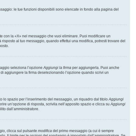
saggio: le tue funzioni disponibili sono elencate in fondo alla pagina del
te con la «X» nel messaggio che vuoi eliminare. Puoi modificare un
isposto al tuo messaggio, quando effettui una modifica, potresti trovare del
posto.
ssaggio seleziona l’opzione
Aggiungi la firma
per aggiungerla. Puoi anche
e di aggiungere la firma deselezionando l’opzione quando scrivi un
 lo spazio per l’inserimento del messaggio, un riquadro dal titolo
Aggiungi
rire un’opzione di risposta, scrivila nell’apposito spazio e clicca su
Aggiungi
lito dall’amministratore.
gio, clicca sul pulsante
modifica
del primo messaggio (a cui è sempre
lo. Il limite per le opzioni del sondaggio è impostato dall’amministratore. Se