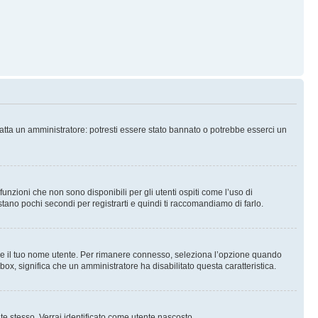
tatta un amministratore: potresti essere stato bannato o potrebbe esserci un
nzioni che non sono disponibili per gli utenti ospiti come l’uso di
stano pochi secondi per registrarti e quindi ti raccomandiamo di farlo.
are il tuo nome utente. Per rimanere connesso, seleziona l’opzione quando
kbox, significa che un amministratore ha disabilitato questa caratteristica.
 te stesso. Verrai identificato come utente nascosto.