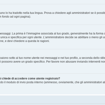
no lo ha tradotto nella tua lingua. Prova a chiedere agli amministratori se è possibi
in fondo ad ogni pagina).
gi. La prima è l’immagine associata al tuo grado, generalmente ha la forma di stell
ica e specifica per ogni utente. L’amministratore decide se abilitare o meno gli a
one, e devi chiedere a questa le ragioni.
iono sotto al tuo nome utente nei messaggi e nel tuo profilo, a seconda dello stile c
tori possono avere un grado specifico. Per favore non abusare inviando interventi non 
 mi chiede di accedere come utente registrato?
sando il modulo di invio posta interno (ammesso, ovviamente, che gli amministratori 