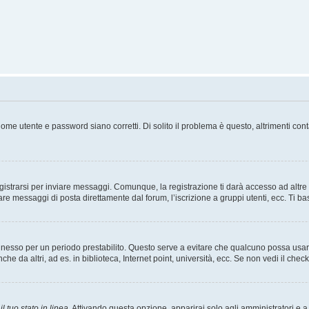
ome utente e password siano corretti. Di solito il problema è questo, altrimenti con
strarsi per inviare messaggi. Comunque, la registrazione ti darà accesso ad altre fu
are messaggi di posta direttamente dal forum, l’iscrizione a gruppi utenti, ecc. Ti ba
connesso per un periodo prestabilito. Questo serve a evitare che qualcuno possa us
he da altri, ad es. in biblioteca, Internet point, università, ecc. Se non vedi il chec
l tuo stato in linea
. Attivando questa opzione, apparirai solo agli amministratori e a