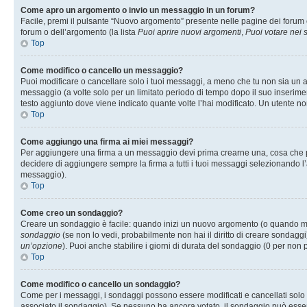
Come apro un argomento o invio un messaggio in un forum?
Facile, premi il pulsante “Nuovo argomento” presente nelle pagine dei forum o 
forum o dell’argomento (la lista
Puoi aprire nuovi argomenti
,
Puoi votare nei
Top
Come modifico o cancello un messaggio?
Puoi modificare o cancellare solo i tuoi messaggi, a meno che tu non sia un
messaggio (a volte solo per un limitato periodo di tempo dopo il suo inserim
testo aggiunto dove viene indicato quante volte l’hai modificato. Un utente
Top
Come aggiungo una firma ai miei messaggi?
Per aggiungere una firma a un messaggio devi prima crearne una, cosa che puo
decidere di aggiungere sempre la firma a tutti i tuoi messaggi selezionando 
messaggio).
Top
Come creo un sondaggio?
Creare un sondaggio è facile: quando inizi un nuovo argomento (o quando modi
sondaggio
(se non lo vedi, probabilmente non hai il diritto di creare sondaggi)
un’opzione
). Puoi anche stabilire i giorni di durata del sondaggio (0 per non p
Top
Come modifico o cancello un sondaggio?
Come per i messaggi, i sondaggi possono essere modificati e cancellati solo da
associato il sondaggio). Se nessuno ha ancora votato, il sondaggio può essere 