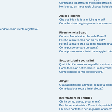
Continuano ad arrivarmi messaggi privati ind
Ho ricevuto un messaggio di posta indesid
Amici e ignorati
Che cos’è la mia lista amici e ignorati?
Come faccio ad aggiungere o rimuovere un ut
accedere come utente registrato?
Ricerche nella Board
Come si fanno le ricerche nella Board?
Perché la mia ricerca non dà risultati?
Perché la mia ricerca dà come risultato un
Come posso cercare un utente?
Come posso trovare i miei messaggi e i mie
Sottoscrizioni e segnalibri
Qual è la differenza fra segnalibri e sottosc
Come faccio ad sottoscrivere un determina
Come cancello le mie sottoscrizioni?
Allegati
Quali allegati sono ammessi in questa Boar
Come faccio a trovare i miei allegati?
Informazioni su phpBB 3
Chi ha scritto questo programma?
Perché la caratteristica X non è disponibile?
Chi devo contattare per segnalare abusi e/o