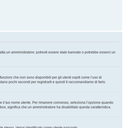
tatta un amministratore: potresti essere stato bannato o potrebbe esserci un
nzioni che non sono disponibili per gli utenti ospiti come l’uso di
stano pochi secondi per registrarti e quindi ti raccomandiamo di farlo.
are il tuo nome utente. Per rimanere connesso, seleziona l’opzione quando
kbox, significa che un amministratore ha disabilitato questa caratteristica.
 te stesso. Verrai identificato come utente nascosto.