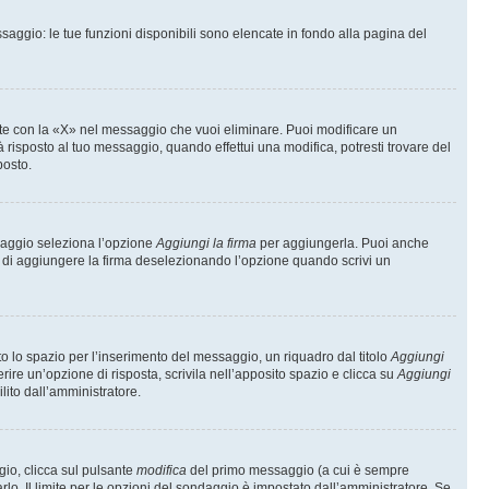
saggio: le tue funzioni disponibili sono elencate in fondo alla pagina del
te con la «X» nel messaggio che vuoi eliminare. Puoi modificare un
isposto al tuo messaggio, quando effettui una modifica, potresti trovare del
posto.
ssaggio seleziona l’opzione
Aggiungi la firma
per aggiungerla. Puoi anche
e di aggiungere la firma deselezionando l’opzione quando scrivi un
 lo spazio per l’inserimento del messaggio, un riquadro dal titolo
Aggiungi
rire un’opzione di risposta, scrivila nell’apposito spazio e clicca su
Aggiungi
lito dall’amministratore.
gio, clicca sul pulsante
modifica
del primo messaggio (a cui è sempre
lo. Il limite per le opzioni del sondaggio è impostato dall’amministratore. Se