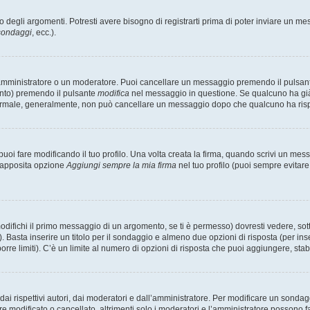
degli argomenti. Potresti avere bisogno di registrarti prima di poter inviare un mes
 sondaggi
, ecc.).
 amministratore o un moderatore. Puoi cancellare un messaggio premendo il pulsan
ento) premendo il pulsante
modifica
nel messaggio in questione. Se qualcuno ha già r
 normale, generalmente, non può cancellare un messaggio dopo che qualcuno ha ris
i fare modificando il tuo profilo. Una volta creata la firma, quando scrivi un me
l’apposita opzione
Aggiungi sempre la mia firma
nel tuo profilo (puoi sempre evitar
fichi il primo messaggio di un argomento, se ti è permesso) dovresti vedere, sotto
. Basta inserire un titolo per il sondaggio e almeno due opzioni di risposta (per inse
orre limiti). C’è un limite al numero di opzioni di risposta che puoi aggiungere, stabi
i rispettivi autori, dai moderatori e dall’amministratore. Per modificare un sondag
modificato o cancellato, altrimenti solo i moderatori e l’amministratore possono far