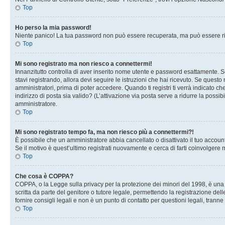
Top
Ho perso la mia password!
Niente panico! La tua password non può essere recuperata, ma può essere rig
Top
Mi sono registrato ma non riesco a connettermi!
Innanzitutto controlla di aver inserito nome utente e password esattamente. Se
stavi registrando, allora devi seguire le istruzioni che hai ricevuto. Se questo
amministratori, prima di poter accedere. Quando ti registri ti verrà indicato che
indirizzo di posta sia valido? (L’attivazione via posta serve a ridurre la possi
amministratore.
Top
Mi sono registrato tempo fa, ma non riesco più a connettermi?!
È possibile che un amministratore abbia cancellato o disattivato il tuo accou
Se il motivo è quest’ultimo registrati nuovamente e cerca di farti coinvolgere
Top
Che cosa è COPPA?
COPPA, o la Legge sulla privacy per la protezione dei minori del 1998, è una l
scritta da parte del genitore o tutore legale, permettendo la registrazione de
fornire consigli legali e non è un punto di contatto per questioni legali, tranne
Top