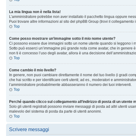
La mia lingua non è nella lista!
L’amministratore potrebbe non aver installato il pacchetto lingua oppure nessu
Puoi trovare altre informazioni al sito del phpBB Group (trovi il collegamento 
Top
Come posso mostrare un’immagine sotto il mio nome utente?
Ci possono essere due immagini sotto un nome utente quando si leggono i messag
Sotto può esserci un’immagine più grande nota come avatar, che in genere è un
non ti è concesso l’uso degli avatar, allora è una decisione dell’amministrazi
Top
Come cambio il mio livello?
In genere, non puoi cambiare direttamente il nome del tuo livello (i gradi compa
che hai scritto e per identificare certi utenti; ad es., moderatori e amministra
l’amministratore probabilmente abbasseranno il numero dei tuoi interventi.
Top
Perché quando clicco sul collegamento all’indirizzo di posta di un utente
Solo gli utenti registrati possono inviare messaggi di posta ad altri utenti u
malevolo del sistema di posta da parte di utenti anonimi.
Top
Scrivere messaggi