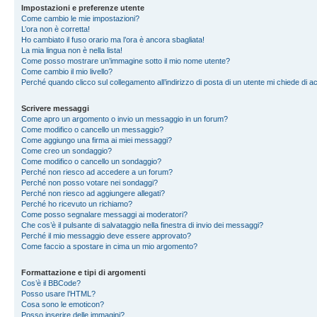
Impostazioni e preferenze utente
Come cambio le mie impostazioni?
L’ora non è corretta!
Ho cambiato il fuso orario ma l’ora è ancora sbagliata!
La mia lingua non è nella lista!
Come posso mostrare un’immagine sotto il mio nome utente?
Come cambio il mio livello?
Perché quando clicco sul collegamento all’indirizzo di posta di un utente mi chiede di 
Scrivere messaggi
Come apro un argomento o invio un messaggio in un forum?
Come modifico o cancello un messaggio?
Come aggiungo una firma ai miei messaggi?
Come creo un sondaggio?
Come modifico o cancello un sondaggio?
Perché non riesco ad accedere a un forum?
Perché non posso votare nei sondaggi?
Perché non riesco ad aggiungere allegati?
Perché ho ricevuto un richiamo?
Come posso segnalare messaggi ai moderatori?
Che cos’è il pulsante di salvataggio nella finestra di invio dei messaggi?
Perché il mio messaggio deve essere approvato?
Come faccio a spostare in cima un mio argomento?
Formattazione e tipi di argomenti
Cos’è il BBCode?
Posso usare l’HTML?
Cosa sono le emoticon?
Posso inserire delle immagini?