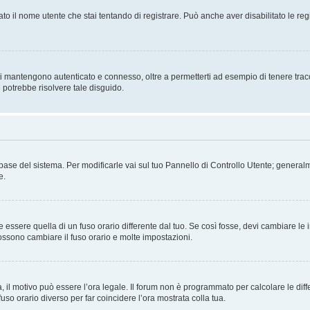
ato il nome utente che stai tentando di registrare. Può anche aver disabilitato le regis
i mantengono autenticato e connesso, oltre a permetterti ad esempio di tenere traccia
 potrebbe risolvere tale disguido.
atabase del sistema. Per modificarle vai sul tuo Pannello di Controllo Utente; gene
e.
sere quella di un fuso orario differente dal tuo. Se così fosse, devi cambiare le imp
possono cambiare il fuso orario e molte impostazioni.
a, il motivo può essere l’ora legale. Il forum non è programmato per calcolare le diff
fuso orario diverso per far coincidere l’ora mostrata colla tua.