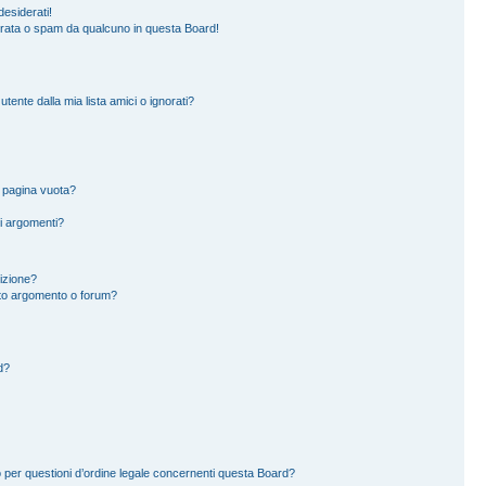
esiderati!
erata o spam da qualcuno in questa Board!
ente dalla mia lista amici o ignorati?
a pagina vuota?
i argomenti?
rizione?
to argomento o forum?
d?
 per questioni d’ordine legale concernenti questa Board?