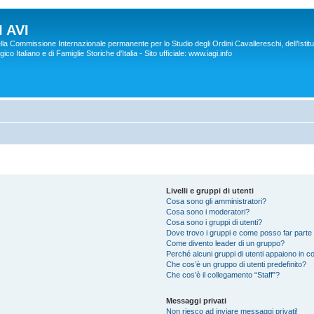
 AVI
lla Commissione Internazionale permanente per lo Studio degli Ordini Cavallereschi, dell’Istitu
co Italiano e di Famiglie Storiche d'Italia - Sito ufficiale: www.iagi.info
Livelli e gruppi di utenti
Cosa sono gli amministratori?
Cosa sono i moderatori?
Cosa sono i gruppi di utenti?
Dove trovo i gruppi e come posso far parte 
Come divento leader di un gruppo?
Perché alcuni gruppi di utenti appaiono in col
Che cos’è un gruppo di utenti predefinito?
Che cos’è il collegamento “Staff”?
Messaggi privati
Non riesco ad inviare messaggi privati!