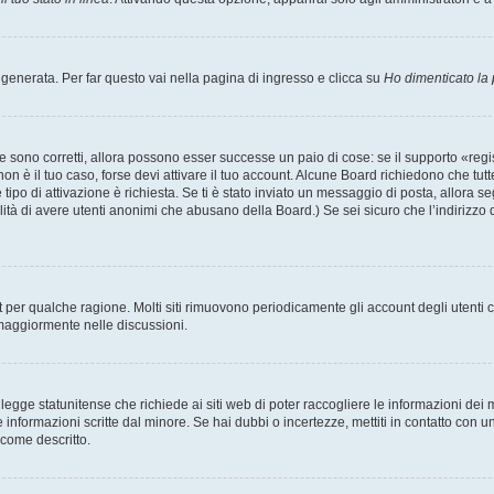
enerata. Per far questo vai nella pagina di ingresso e clicca su
Ho dimenticato la
 sono corretti, allora possono esser successe un paio di cose: se il supporto «regis
 non è il tuo caso, forse devi attivare il tuo account. Alcune Board richiedono che tut
 tipo di attivazione è richiesta. Se ti è stato inviato un messaggio di posta, allora s
bilità di avere utenti anonimi che abusano della Board.) Se sei sicuro che l’indirizzo 
nt per qualche ragione. Molti siti rimuovono periodicamente gli account degli utent
 maggiormente nelle discussioni.
egge statunitense che richiede ai siti web di poter raccogliere le informazioni dei m
lle informazioni scritte dal minore. Se hai dubbi o incertezze, mettiti in contatto 
 come descritto.