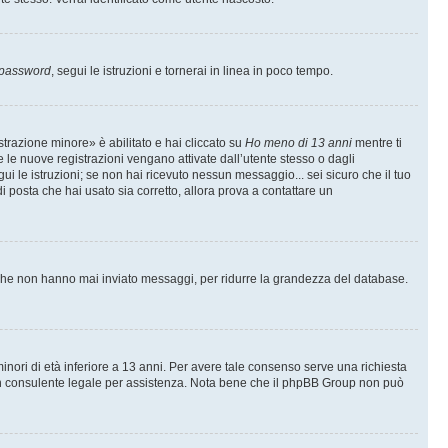
 password
, segui le istruzioni e tornerai in linea in poco tempo.
trazione minore» è abilitato e hai cliccato su
Ho meno di 13 anni
mentre ti
te le nuove registrazioni vengano attivate dall’utente stesso o dagli
egui le istruzioni; se non hai ricevuto nessun messaggio... sei sicuro che il tuo
di posta che hai usato sia corretto, allora prova a contattare un
i che non hanno mai inviato messaggi, per ridurre la grandezza del database.
inori di età inferiore a 13 anni. Per avere tale consenso serve una richiesta
con un consulente legale per assistenza. Nota bene che il phpBB Group non può