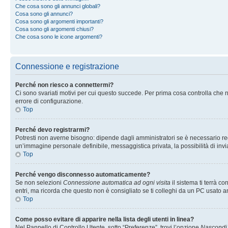
Che cosa sono gli annunci globali?
Cosa sono gli annunci?
Cosa sono gli argomenti importanti?
Cosa sono gli argomenti chiusi?
Che cosa sono le icone argomenti?
Connessione e registrazione
Perché non riesco a connettermi?
Ci sono svariati motivi per cui questo succede. Per prima cosa controlla che n
errore di configurazione.
Top
Perché devo registrarmi?
Potresti non averne bisogno: dipende dagli amministratori se è necessario regi
un’immagine personale definibile, messaggistica privata, la possibilità di invi
Top
Perché vengo disconnesso automaticamente?
Se non selezioni
Connessione automatica ad ogni visita
il sistema ti terrà 
entri, ma ricorda che questo non è consigliato se ti colleghi da un PC usato anc
Top
Come posso evitare di apparire nella lista degli utenti in linea?
Nel Pannello di Controllo Utente, sotto “Preferenze”, trovi l’opzione
Nascondi i