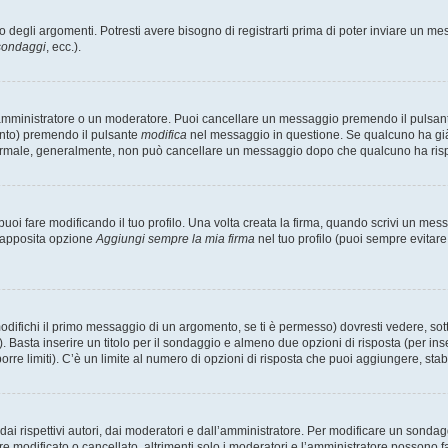
degli argomenti. Potresti avere bisogno di registrarti prima di poter inviare un mes
 sondaggi
, ecc.).
 amministratore o un moderatore. Puoi cancellare un messaggio premendo il pulsan
ento) premendo il pulsante
modifica
nel messaggio in questione. Se qualcuno ha già r
 normale, generalmente, non può cancellare un messaggio dopo che qualcuno ha ris
i fare modificando il tuo profilo. Una volta creata la firma, quando scrivi un me
l’apposita opzione
Aggiungi sempre la mia firma
nel tuo profilo (puoi sempre evitar
fichi il primo messaggio di un argomento, se ti è permesso) dovresti vedere, sotto
. Basta inserire un titolo per il sondaggio e almeno due opzioni di risposta (per inse
orre limiti). C’è un limite al numero di opzioni di risposta che puoi aggiungere, stabi
i rispettivi autori, dai moderatori e dall’amministratore. Per modificare un sondag
modificato o cancellato, altrimenti solo i moderatori e l’amministratore possono far