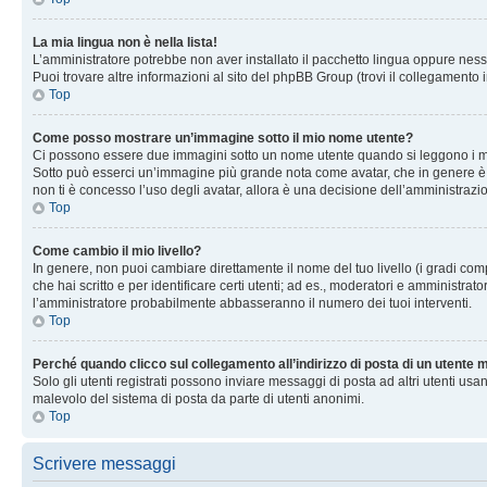
La mia lingua non è nella lista!
L’amministratore potrebbe non aver installato il pacchetto lingua oppure nessu
Puoi trovare altre informazioni al sito del phpBB Group (trovi il collegamento 
Top
Come posso mostrare un’immagine sotto il mio nome utente?
Ci possono essere due immagini sotto un nome utente quando si leggono i messag
Sotto può esserci un’immagine più grande nota come avatar, che in genere è un
non ti è concesso l’uso degli avatar, allora è una decisione dell’amministrazi
Top
Come cambio il mio livello?
In genere, non puoi cambiare direttamente il nome del tuo livello (i gradi compa
che hai scritto e per identificare certi utenti; ad es., moderatori e amministra
l’amministratore probabilmente abbasseranno il numero dei tuoi interventi.
Top
Perché quando clicco sul collegamento all’indirizzo di posta di un utente
Solo gli utenti registrati possono inviare messaggi di posta ad altri utenti u
malevolo del sistema di posta da parte di utenti anonimi.
Top
Scrivere messaggi