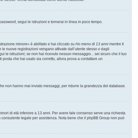
 password
, segui le istruzioni e tornerai in linea in poco tempo.
trazione minore» è abilitato e hai cliccato su
Ho meno di 13 anni
mentre ti
te le nuove registrazioni vengano attivate dall’utente stesso o dagli
egui le istruzioni; se non hai ricevuto nessun messaggio... sei sicuro che il tuo
di posta che hai usato sia corretto, allora prova a contattare un
i che non hanno mai inviato messaggi, per ridurre la grandezza del database.
inori di età inferiore a 13 anni. Per avere tale consenso serve una richiesta
con un consulente legale per assistenza. Nota bene che il phpBB Group non può