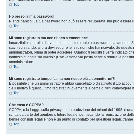
Top
Ho perso la mia password!
Niente panico! La tua password non può essere recuperata, ma può essere rig
Top
Mi sono registrato ma non riesco a connettermi!
Innanzitutto controlla di aver inserito nome utente e password esattamente. Se
stavi registrando, allora devi seguire le istruzioni che hai ricevuto. Se questo
amministratori, prima di poter accedere. Quando ti registri ti verrà indicato che
indirizzo di posta sia valido? (L’attivazione via posta serve a ridurre la possi
amministratore.
Top
Mi sono registrato tempo fa, ma non riesco più a connettermi?!
È possibile che un amministratore abbia cancellato o disattivato il tuo accou
Se il motivo è quest’ultimo registrati nuovamente e cerca di farti coinvolgere
Top
Che cosa è COPPA?
COPPA, o la Legge sulla privacy per la protezione dei minori del 1998, è una l
scritta da parte del genitore o tutore legale, permettendo la registrazione de
fornire consigli legali e non è un punto di contatto per questioni legali, tranne
Top