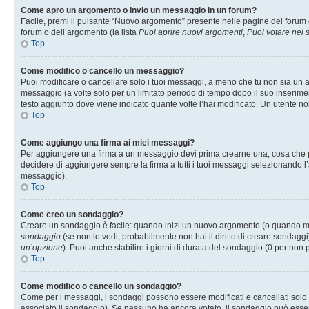
Come apro un argomento o invio un messaggio in un forum?
Facile, premi il pulsante “Nuovo argomento” presente nelle pagine dei forum o 
forum o dell’argomento (la lista
Puoi aprire nuovi argomenti
,
Puoi votare nei
Top
Come modifico o cancello un messaggio?
Puoi modificare o cancellare solo i tuoi messaggi, a meno che tu non sia un
messaggio (a volte solo per un limitato periodo di tempo dopo il suo inserim
testo aggiunto dove viene indicato quante volte l’hai modificato. Un utente
Top
Come aggiungo una firma ai miei messaggi?
Per aggiungere una firma a un messaggio devi prima crearne una, cosa che puo
decidere di aggiungere sempre la firma a tutti i tuoi messaggi selezionando 
messaggio).
Top
Come creo un sondaggio?
Creare un sondaggio è facile: quando inizi un nuovo argomento (o quando modi
sondaggio
(se non lo vedi, probabilmente non hai il diritto di creare sondaggi)
un’opzione
). Puoi anche stabilire i giorni di durata del sondaggio (0 per non p
Top
Come modifico o cancello un sondaggio?
Come per i messaggi, i sondaggi possono essere modificati e cancellati solo da
associato il sondaggio). Se nessuno ha ancora votato, il sondaggio può essere 