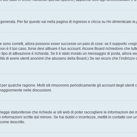
enerata. Per far questo vai nella pagina di ingresso e clicca su
Ho dimenticato la
 sono corretti, allora possono esser successe un paio di cose: se il supporto «regis
 non è il tuo caso, forse devi attivare il tuo account. Alcune Board richiedono che tut
 tipo di attivazione è richiesta. Se ti è stato inviato un messaggio di posta, allora s
bilità di avere utenti anonimi che abusano della Board.) Se sei sicuro che l’indirizzo 
nt per qualche ragione. Molti siti rimuovono periodicamente gli account degli utent
 maggiormente nelle discussioni.
egge statunitense che richiede ai siti web di poter raccogliere le informazioni dei m
lle informazioni scritte dal minore. Se hai dubbi o incertezze, mettiti in contatto 
 come descritto.