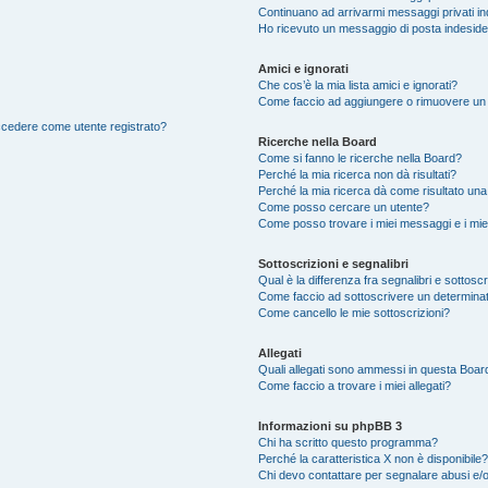
Continuano ad arrivarmi messaggi privati ind
Ho ricevuto un messaggio di posta indesid
Amici e ignorati
Che cos’è la mia lista amici e ignorati?
Come faccio ad aggiungere o rimuovere un ut
accedere come utente registrato?
Ricerche nella Board
Come si fanno le ricerche nella Board?
Perché la mia ricerca non dà risultati?
Perché la mia ricerca dà come risultato un
Come posso cercare un utente?
Come posso trovare i miei messaggi e i mie
Sottoscrizioni e segnalibri
Qual è la differenza fra segnalibri e sottosc
Come faccio ad sottoscrivere un determina
Come cancello le mie sottoscrizioni?
Allegati
Quali allegati sono ammessi in questa Boar
Come faccio a trovare i miei allegati?
Informazioni su phpBB 3
Chi ha scritto questo programma?
Perché la caratteristica X non è disponibile?
Chi devo contattare per segnalare abusi e/o