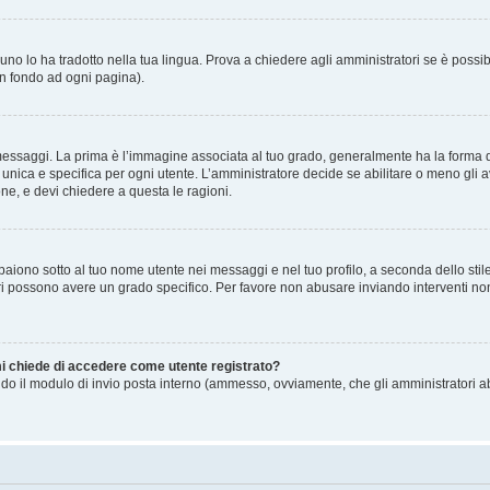
no lo ha tradotto nella tua lingua. Prova a chiedere agli amministratori se è possibi
in fondo ad ogni pagina).
gi. La prima è l’immagine associata al tuo grado, generalmente ha la forma di stell
ica e specifica per ogni utente. L’amministratore decide se abilitare o meno gli a
one, e devi chiedere a questa le ragioni.
iono sotto al tuo nome utente nei messaggi e nel tuo profilo, a seconda dello stile c
tori possono avere un grado specifico. Per favore non abusare inviando interventi non 
 mi chiede di accedere come utente registrato?
sando il modulo di invio posta interno (ammesso, ovviamente, che gli amministratori 