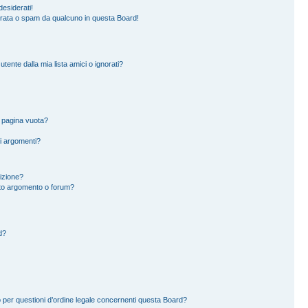
esiderati!
erata o spam da qualcuno in questa Board!
ente dalla mia lista amici o ignorati?
a pagina vuota?
i argomenti?
rizione?
to argomento o forum?
d?
 per questioni d’ordine legale concernenti questa Board?