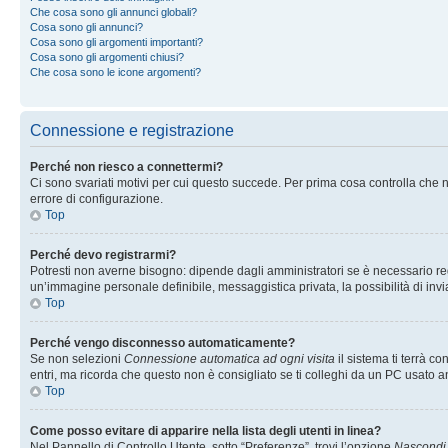
Che cosa sono gli annunci globali?
Cosa sono gli annunci?
Cosa sono gli argomenti importanti?
Cosa sono gli argomenti chiusi?
Che cosa sono le icone argomenti?
Connessione e registrazione
Perché non riesco a connettermi?
Ci sono svariati motivi per cui questo succede. Per prima cosa controlla che n
errore di configurazione.
Top
Perché devo registrarmi?
Potresti non averne bisogno: dipende dagli amministratori se è necessario regi
un’immagine personale definibile, messaggistica privata, la possibilità di invi
Top
Perché vengo disconnesso automaticamente?
Se non selezioni
Connessione automatica ad ogni visita
il sistema ti terrà 
entri, ma ricorda che questo non è consigliato se ti colleghi da un PC usato anc
Top
Come posso evitare di apparire nella lista degli utenti in linea?
Nel Pannello di Controllo Utente, sotto “Preferenze”, trovi l’opzione
Nascondi i