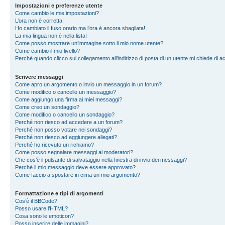
Impostazioni e preferenze utente
Come cambio le mie impostazioni?
L’ora non è corretta!
Ho cambiato il fuso orario ma l’ora è ancora sbagliata!
La mia lingua non è nella lista!
Come posso mostrare un’immagine sotto il mio nome utente?
Come cambio il mio livello?
Perché quando clicco sul collegamento all’indirizzo di posta di un utente mi chiede di 
Scrivere messaggi
Come apro un argomento o invio un messaggio in un forum?
Come modifico o cancello un messaggio?
Come aggiungo una firma ai miei messaggi?
Come creo un sondaggio?
Come modifico o cancello un sondaggio?
Perché non riesco ad accedere a un forum?
Perché non posso votare nei sondaggi?
Perché non riesco ad aggiungere allegati?
Perché ho ricevuto un richiamo?
Come posso segnalare messaggi ai moderatori?
Che cos’è il pulsante di salvataggio nella finestra di invio dei messaggi?
Perché il mio messaggio deve essere approvato?
Come faccio a spostare in cima un mio argomento?
Formattazione e tipi di argomenti
Cos’è il BBCode?
Posso usare l’HTML?
Cosa sono le emoticon?
Posso inserire delle immagini?