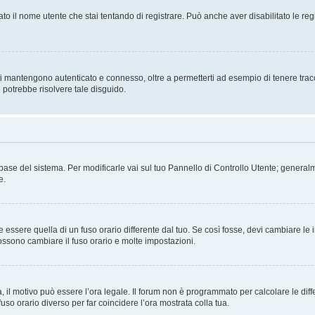
ato il nome utente che stai tentando di registrare. Può anche aver disabilitato le regis
i mantengono autenticato e connesso, oltre a permetterti ad esempio di tenere traccia
 potrebbe risolvere tale disguido.
atabase del sistema. Per modificarle vai sul tuo Pannello di Controllo Utente; gene
e.
sere quella di un fuso orario differente dal tuo. Se così fosse, devi cambiare le imp
possono cambiare il fuso orario e molte impostazioni.
a, il motivo può essere l’ora legale. Il forum non è programmato per calcolare le diff
fuso orario diverso per far coincidere l’ora mostrata colla tua.