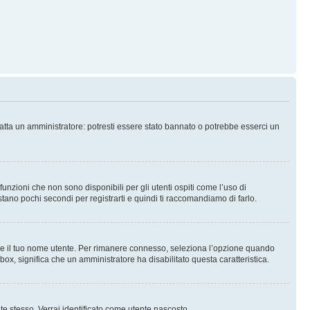
tatta un amministratore: potresti essere stato bannato o potrebbe esserci un
nzioni che non sono disponibili per gli utenti ospiti come l’uso di
stano pochi secondi per registrarti e quindi ti raccomandiamo di farlo.
are il tuo nome utente. Per rimanere connesso, seleziona l’opzione quando
kbox, significa che un amministratore ha disabilitato questa caratteristica.
 te stesso. Verrai identificato come utente nascosto.