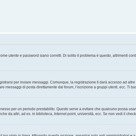
ome utente e password siano corretti. Di solito il problema è questo, altrimenti con
strarsi per inviare messaggi. Comunque, la registrazione ti darà accesso ad altre fu
are messaggi di posta direttamente dal forum, l’iscrizione a gruppi utenti, ecc. Ti ba
connesso per un periodo prestabilito. Questo serve a evitare che qualcuno possa us
he da altri, ad es. in biblioteca, Internet point, università, ecc. Se non vedi il chec
l tuo stato in linea
. Attivando questa opzione, apparirai solo agli amministratori e a