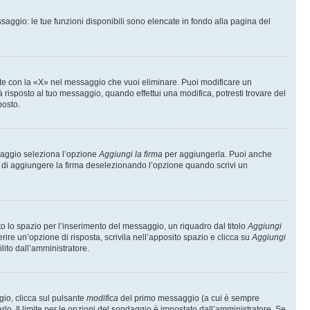
saggio: le tue funzioni disponibili sono elencate in fondo alla pagina del
te con la «X» nel messaggio che vuoi eliminare. Puoi modificare un
isposto al tuo messaggio, quando effettui una modifica, potresti trovare del
posto.
ssaggio seleziona l’opzione
Aggiungi la firma
per aggiungerla. Puoi anche
e di aggiungere la firma deselezionando l’opzione quando scrivi un
 lo spazio per l’inserimento del messaggio, un riquadro dal titolo
Aggiungi
rire un’opzione di risposta, scrivila nell’apposito spazio e clicca su
Aggiungi
lito dall’amministratore.
gio, clicca sul pulsante
modifica
del primo messaggio (a cui è sempre
lo. Il limite per le opzioni del sondaggio è impostato dall’amministratore. Se