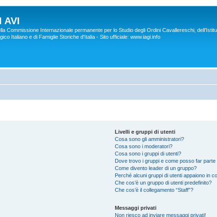
 AVI
lla Commissione Internazionale permanente per lo Studio degli Ordini Cavallereschi, dell’Istitu
co Italiano e di Famiglie Storiche d'Italia - Sito ufficiale: www.iagi.info
Livelli e gruppi di utenti
Cosa sono gli amministratori?
Cosa sono i moderatori?
Cosa sono i gruppi di utenti?
Dove trovo i gruppi e come posso far parte 
Come divento leader di un gruppo?
Perché alcuni gruppi di utenti appaiono in col
Che cos’è un gruppo di utenti predefinito?
Che cos’è il collegamento “Staff”?
Messaggi privati
Non riesco ad inviare messaggi privati!