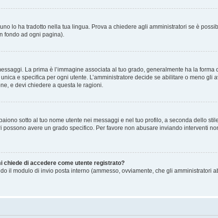
no lo ha tradotto nella tua lingua. Prova a chiedere agli amministratori se è possibi
in fondo ad ogni pagina).
gi. La prima è l’immagine associata al tuo grado, generalmente ha la forma di stell
ica e specifica per ogni utente. L’amministratore decide se abilitare o meno gli a
one, e devi chiedere a questa le ragioni.
iono sotto al tuo nome utente nei messaggi e nel tuo profilo, a seconda dello stile c
tori possono avere un grado specifico. Per favore non abusare inviando interventi non 
 mi chiede di accedere come utente registrato?
sando il modulo di invio posta interno (ammesso, ovviamente, che gli amministratori 