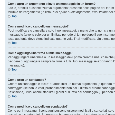
Come apro un argomento o invio un messaggio in un forum?
Facile, premi il pulsante “Nuovo argomento” presente nelle pagine dei forum o 
forum o dell’argomento (la lista
Puoi aprire nuovi argomenti
,
Puoi votare nei
Top
Come modifico o cancello un messaggio?
Puoi modificare o cancellare solo i tuoi messaggi, a meno che tu non sia un
messaggio (a volte solo per un limitato periodo di tempo dopo il suo inserim
testo aggiunto dove viene indicato quante volte l’hai modificato. Un utente
Top
Come aggiungo una firma ai miei messaggi?
Per aggiungere una firma a un messaggio devi prima crearne una, cosa che puo
decidere di aggiungere sempre la firma a tutti i tuoi messaggi selezionando 
messaggio).
Top
Come creo un sondaggio?
Creare un sondaggio è facile: quando inizi un nuovo argomento (o quando modi
sondaggio
(se non lo vedi, probabilmente non hai il diritto di creare sondaggi)
un’opzione
). Puoi anche stabilire i giorni di durata del sondaggio (0 per non p
Top
Come modifico o cancello un sondaggio?
Come per i messaggi, i sondaggi possono essere modificati e cancellati solo da
associato il sondaggio). Se nessuno ha ancora votato, il sondaggio può essere 