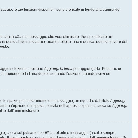
saggio: le tue funzioni disponibili sono elencate in fondo alla pagina del
te con la «X» nel messaggio che vuoi eliminare. Puoi modificare un
isposto al tuo messaggio, quando effettui una modifica, potresti trovare del
posto.
ssaggio seleziona l’opzione
Aggiungi la firma
per aggiungerla. Puoi anche
e di aggiungere la firma deselezionando l’opzione quando scrivi un
 lo spazio per l’inserimento del messaggio, un riquadro dal titolo
Aggiungi
rire un’opzione di risposta, scrivila nell’apposito spazio e clicca su
Aggiungi
lito dall’amministratore.
gio, clicca sul pulsante
modifica
del primo messaggio (a cui è sempre
lo. Il limite per le opzioni del sondaggio è impostato dall’amministratore. Se