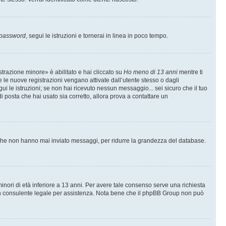
 password
, segui le istruzioni e tornerai in linea in poco tempo.
trazione minore» è abilitato e hai cliccato su
Ho meno di 13 anni
mentre ti
te le nuove registrazioni vengano attivate dall’utente stesso o dagli
egui le istruzioni; se non hai ricevuto nessun messaggio... sei sicuro che il tuo
di posta che hai usato sia corretto, allora prova a contattare un
i che non hanno mai inviato messaggi, per ridurre la grandezza del database.
inori di età inferiore a 13 anni. Per avere tale consenso serve una richiesta
con un consulente legale per assistenza. Nota bene che il phpBB Group non può