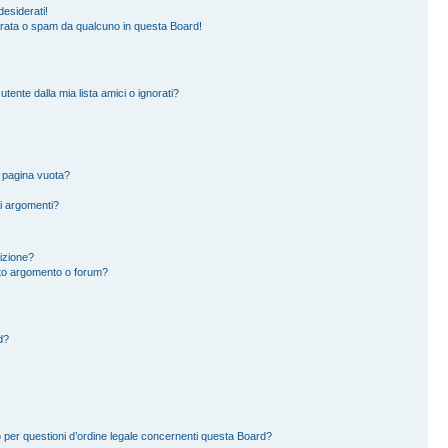
esiderati!
erata o spam da qualcuno in questa Board!
ente dalla mia lista amici o ignorati?
a pagina vuota?
i argomenti?
rizione?
to argomento o forum?
d?
 per questioni d’ordine legale concernenti questa Board?