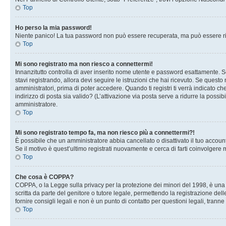
Top
Ho perso la mia password!
Niente panico! La tua password non può essere recuperata, ma può essere rig
Top
Mi sono registrato ma non riesco a connettermi!
Innanzitutto controlla di aver inserito nome utente e password esattamente. Se
stavi registrando, allora devi seguire le istruzioni che hai ricevuto. Se questo
amministratori, prima di poter accedere. Quando ti registri ti verrà indicato che
indirizzo di posta sia valido? (L’attivazione via posta serve a ridurre la possi
amministratore.
Top
Mi sono registrato tempo fa, ma non riesco più a connettermi?!
È possibile che un amministratore abbia cancellato o disattivato il tuo accou
Se il motivo è quest’ultimo registrati nuovamente e cerca di farti coinvolgere
Top
Che cosa è COPPA?
COPPA, o la Legge sulla privacy per la protezione dei minori del 1998, è una l
scritta da parte del genitore o tutore legale, permettendo la registrazione de
fornire consigli legali e non è un punto di contatto per questioni legali, tranne
Top