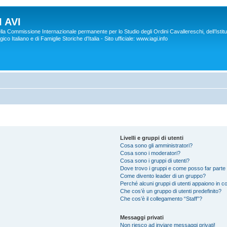
 AVI
lla Commissione Internazionale permanente per lo Studio degli Ordini Cavallereschi, dell’Istitu
co Italiano e di Famiglie Storiche d'Italia - Sito ufficiale: www.iagi.info
Livelli e gruppi di utenti
Cosa sono gli amministratori?
Cosa sono i moderatori?
Cosa sono i gruppi di utenti?
Dove trovo i gruppi e come posso far parte 
Come divento leader di un gruppo?
Perché alcuni gruppi di utenti appaiono in col
Che cos’è un gruppo di utenti predefinito?
Che cos’è il collegamento “Staff”?
Messaggi privati
Non riesco ad inviare messaggi privati!