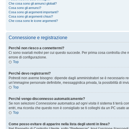
Che cosa sono gli annunci globali?
Cosa sono gli annunci?
Cosa sono gli argomenti importanti?
Cosa sono gli argomenti chiusi?
Che cosa sono le icone argomenti?
Connessione e registrazione
Perché non riesco a connettermi?
Ci sono svariati motivi per cui questo succede. Per prima cosa controlla che n
errore di configurazione.
Top
Perché devo registrarmi?
Potresti non averne bisogno: dipende dagli amministratori se è necessario regi
un’immagine personale definibile, messaggistica privata, la possibilità di invi
Top
Perché vengo disconnesso automaticamente?
Se non selezioni
Connessione automatica ad ogni visita
il sistema ti terrà 
entri, ma ricorda che questo non è consigliato se ti colleghi da un PC usato anc
Top
Come posso evitare di apparire nella lista degli utenti in linea?
Nel Pannello di Controllo Utente, sotto “Preferenze”, trovi l’opzione
Nascondi i