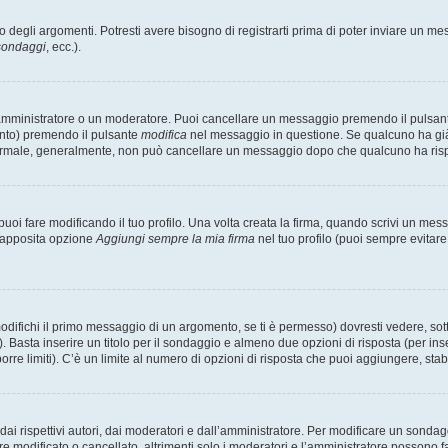
degli argomenti. Potresti avere bisogno di registrarti prima di poter inviare un mes
 sondaggi
, ecc.).
 amministratore o un moderatore. Puoi cancellare un messaggio premendo il pulsan
ento) premendo il pulsante
modifica
nel messaggio in questione. Se qualcuno ha già r
 normale, generalmente, non può cancellare un messaggio dopo che qualcuno ha ris
i fare modificando il tuo profilo. Una volta creata la firma, quando scrivi un me
l’apposita opzione
Aggiungi sempre la mia firma
nel tuo profilo (puoi sempre evitar
fichi il primo messaggio di un argomento, se ti è permesso) dovresti vedere, sotto
. Basta inserire un titolo per il sondaggio e almeno due opzioni di risposta (per inse
orre limiti). C’è un limite al numero di opzioni di risposta che puoi aggiungere, stabi
i rispettivi autori, dai moderatori e dall’amministratore. Per modificare un sondag
modificato o cancellato, altrimenti solo i moderatori e l’amministratore possono far