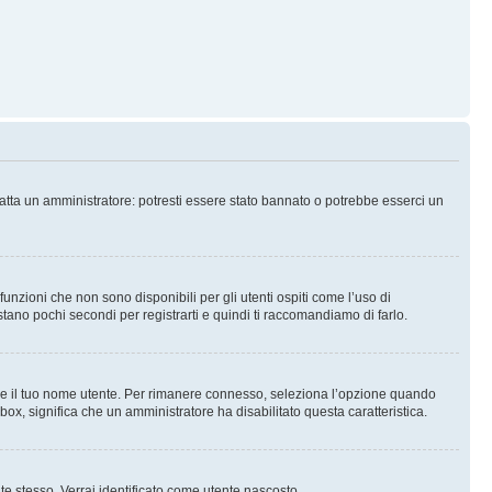
tatta un amministratore: potresti essere stato bannato o potrebbe esserci un
nzioni che non sono disponibili per gli utenti ospiti come l’uso di
stano pochi secondi per registrarti e quindi ti raccomandiamo di farlo.
are il tuo nome utente. Per rimanere connesso, seleziona l’opzione quando
kbox, significa che un amministratore ha disabilitato questa caratteristica.
 te stesso. Verrai identificato come utente nascosto.