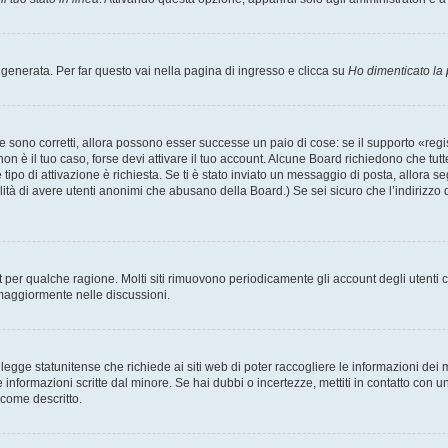
enerata. Per far questo vai nella pagina di ingresso e clicca su
Ho dimenticato la
 sono corretti, allora possono esser successe un paio di cose: se il supporto «regis
 non è il tuo caso, forse devi attivare il tuo account. Alcune Board richiedono che tut
 tipo di attivazione è richiesta. Se ti è stato inviato un messaggio di posta, allora s
bilità di avere utenti anonimi che abusano della Board.) Se sei sicuro che l’indirizzo 
nt per qualche ragione. Molti siti rimuovono periodicamente gli account degli utent
 maggiormente nelle discussioni.
egge statunitense che richiede ai siti web di poter raccogliere le informazioni dei m
lle informazioni scritte dal minore. Se hai dubbi o incertezze, mettiti in contatto 
 come descritto.