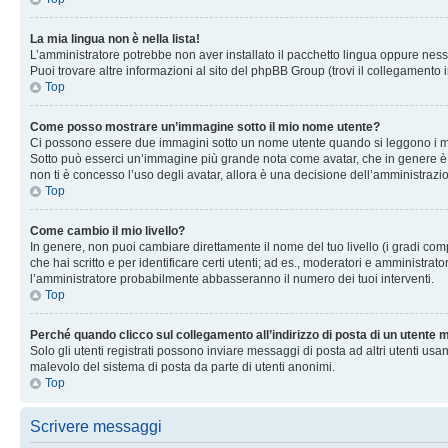
La mia lingua non è nella lista!
L’amministratore potrebbe non aver installato il pacchetto lingua oppure nessu
Puoi trovare altre informazioni al sito del phpBB Group (trovi il collegamento 
Top
Come posso mostrare un’immagine sotto il mio nome utente?
Ci possono essere due immagini sotto un nome utente quando si leggono i messag
Sotto può esserci un’immagine più grande nota come avatar, che in genere è un
non ti è concesso l’uso degli avatar, allora è una decisione dell’amministrazi
Top
Come cambio il mio livello?
In genere, non puoi cambiare direttamente il nome del tuo livello (i gradi compa
che hai scritto e per identificare certi utenti; ad es., moderatori e amministra
l’amministratore probabilmente abbasseranno il numero dei tuoi interventi.
Top
Perché quando clicco sul collegamento all’indirizzo di posta di un utente
Solo gli utenti registrati possono inviare messaggi di posta ad altri utenti u
malevolo del sistema di posta da parte di utenti anonimi.
Top
Scrivere messaggi