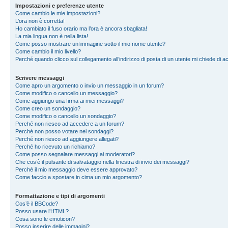
Impostazioni e preferenze utente
Come cambio le mie impostazioni?
L’ora non è corretta!
Ho cambiato il fuso orario ma l’ora è ancora sbagliata!
La mia lingua non è nella lista!
Come posso mostrare un’immagine sotto il mio nome utente?
Come cambio il mio livello?
Perché quando clicco sul collegamento all’indirizzo di posta di un utente mi chiede di 
Scrivere messaggi
Come apro un argomento o invio un messaggio in un forum?
Come modifico o cancello un messaggio?
Come aggiungo una firma ai miei messaggi?
Come creo un sondaggio?
Come modifico o cancello un sondaggio?
Perché non riesco ad accedere a un forum?
Perché non posso votare nei sondaggi?
Perché non riesco ad aggiungere allegati?
Perché ho ricevuto un richiamo?
Come posso segnalare messaggi ai moderatori?
Che cos’è il pulsante di salvataggio nella finestra di invio dei messaggi?
Perché il mio messaggio deve essere approvato?
Come faccio a spostare in cima un mio argomento?
Formattazione e tipi di argomenti
Cos’è il BBCode?
Posso usare l’HTML?
Cosa sono le emoticon?
Posso inserire delle immagini?