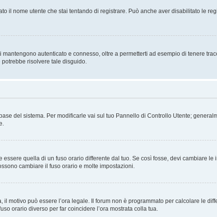
ato il nome utente che stai tentando di registrare. Può anche aver disabilitato le regis
i mantengono autenticato e connesso, oltre a permetterti ad esempio di tenere traccia
 potrebbe risolvere tale disguido.
atabase del sistema. Per modificarle vai sul tuo Pannello di Controllo Utente; gene
e.
sere quella di un fuso orario differente dal tuo. Se così fosse, devi cambiare le imp
possono cambiare il fuso orario e molte impostazioni.
a, il motivo può essere l’ora legale. Il forum non è programmato per calcolare le diff
fuso orario diverso per far coincidere l’ora mostrata colla tua.