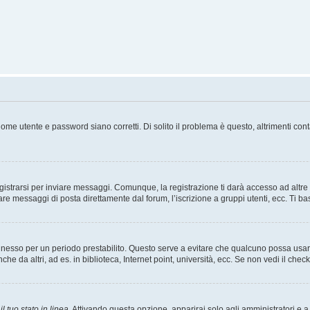
ome utente e password siano corretti. Di solito il problema è questo, altrimenti con
strarsi per inviare messaggi. Comunque, la registrazione ti darà accesso ad altre fu
are messaggi di posta direttamente dal forum, l’iscrizione a gruppi utenti, ecc. Ti ba
connesso per un periodo prestabilito. Questo serve a evitare che qualcuno possa us
he da altri, ad es. in biblioteca, Internet point, università, ecc. Se non vedi il chec
l tuo stato in linea
. Attivando questa opzione, apparirai solo agli amministratori e a