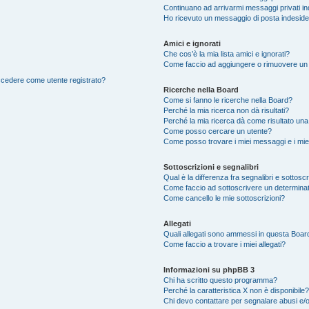
Continuano ad arrivarmi messaggi privati ind
Ho ricevuto un messaggio di posta indesid
Amici e ignorati
Che cos’è la mia lista amici e ignorati?
Come faccio ad aggiungere o rimuovere un ut
accedere come utente registrato?
Ricerche nella Board
Come si fanno le ricerche nella Board?
Perché la mia ricerca non dà risultati?
Perché la mia ricerca dà come risultato un
Come posso cercare un utente?
Come posso trovare i miei messaggi e i mie
Sottoscrizioni e segnalibri
Qual è la differenza fra segnalibri e sottosc
Come faccio ad sottoscrivere un determina
Come cancello le mie sottoscrizioni?
Allegati
Quali allegati sono ammessi in questa Boar
Come faccio a trovare i miei allegati?
Informazioni su phpBB 3
Chi ha scritto questo programma?
Perché la caratteristica X non è disponibile?
Chi devo contattare per segnalare abusi e/o