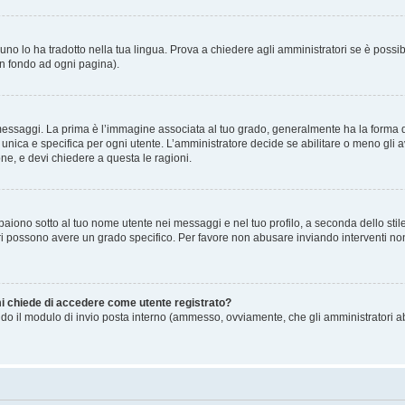
no lo ha tradotto nella tua lingua. Prova a chiedere agli amministratori se è possibi
in fondo ad ogni pagina).
gi. La prima è l’immagine associata al tuo grado, generalmente ha la forma di stell
ica e specifica per ogni utente. L’amministratore decide se abilitare o meno gli a
one, e devi chiedere a questa le ragioni.
iono sotto al tuo nome utente nei messaggi e nel tuo profilo, a seconda dello stile c
tori possono avere un grado specifico. Per favore non abusare inviando interventi non 
 mi chiede di accedere come utente registrato?
sando il modulo di invio posta interno (ammesso, ovviamente, che gli amministratori 