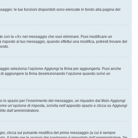
saggio: le tue funzioni disponibili sono elencate in fondo alla pagina del
te con la «X» nel messaggio che vuoi eliminare. Puoi modificare un
isposto al tuo messaggio, quando effettui una modifica, potresti trovare del
posto.
ssaggio seleziona l’opzione
Aggiungi la firma
per aggiungerla. Puoi anche
e di aggiungere la firma deselezionando l’opzione quando scrivi un
 lo spazio per l’inserimento del messaggio, un riquadro dal titolo
Aggiungi
rire un’opzione di risposta, scrivila nell’apposito spazio e clicca su
Aggiungi
lito dall’amministratore.
gio, clicca sul pulsante
modifica
del primo messaggio (a cui è sempre
lo. Il limite per le opzioni del sondaggio è impostato dall’amministratore. Se