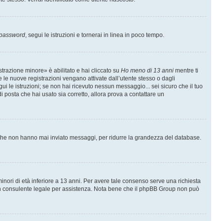
 password
, segui le istruzioni e tornerai in linea in poco tempo.
trazione minore» è abilitato e hai cliccato su
Ho meno di 13 anni
mentre ti
te le nuove registrazioni vengano attivate dall’utente stesso o dagli
egui le istruzioni; se non hai ricevuto nessun messaggio... sei sicuro che il tuo
di posta che hai usato sia corretto, allora prova a contattare un
i che non hanno mai inviato messaggi, per ridurre la grandezza del database.
inori di età inferiore a 13 anni. Per avere tale consenso serve una richiesta
con un consulente legale per assistenza. Nota bene che il phpBB Group non può