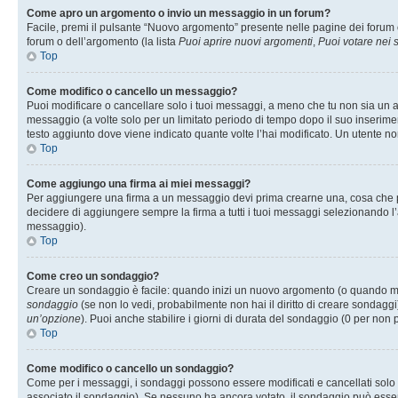
Come apro un argomento o invio un messaggio in un forum?
Facile, premi il pulsante “Nuovo argomento” presente nelle pagine dei forum o 
forum o dell’argomento (la lista
Puoi aprire nuovi argomenti
,
Puoi votare nei
Top
Come modifico o cancello un messaggio?
Puoi modificare o cancellare solo i tuoi messaggi, a meno che tu non sia un
messaggio (a volte solo per un limitato periodo di tempo dopo il suo inserim
testo aggiunto dove viene indicato quante volte l’hai modificato. Un utente
Top
Come aggiungo una firma ai miei messaggi?
Per aggiungere una firma a un messaggio devi prima crearne una, cosa che puo
decidere di aggiungere sempre la firma a tutti i tuoi messaggi selezionando 
messaggio).
Top
Come creo un sondaggio?
Creare un sondaggio è facile: quando inizi un nuovo argomento (o quando modi
sondaggio
(se non lo vedi, probabilmente non hai il diritto di creare sondaggi)
un’opzione
). Puoi anche stabilire i giorni di durata del sondaggio (0 per non p
Top
Come modifico o cancello un sondaggio?
Come per i messaggi, i sondaggi possono essere modificati e cancellati solo da
associato il sondaggio). Se nessuno ha ancora votato, il sondaggio può essere 