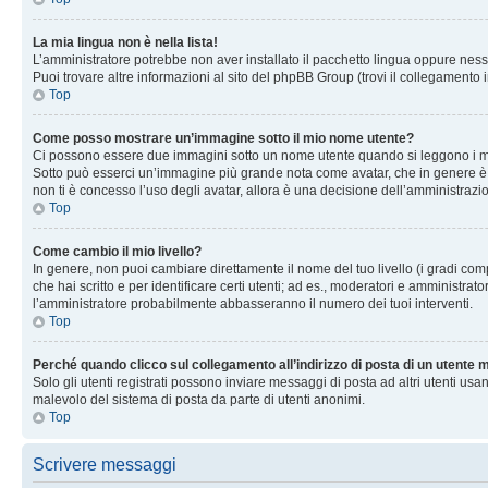
La mia lingua non è nella lista!
L’amministratore potrebbe non aver installato il pacchetto lingua oppure nessu
Puoi trovare altre informazioni al sito del phpBB Group (trovi il collegamento 
Top
Come posso mostrare un’immagine sotto il mio nome utente?
Ci possono essere due immagini sotto un nome utente quando si leggono i messag
Sotto può esserci un’immagine più grande nota come avatar, che in genere è un
non ti è concesso l’uso degli avatar, allora è una decisione dell’amministrazi
Top
Come cambio il mio livello?
In genere, non puoi cambiare direttamente il nome del tuo livello (i gradi compa
che hai scritto e per identificare certi utenti; ad es., moderatori e amministra
l’amministratore probabilmente abbasseranno il numero dei tuoi interventi.
Top
Perché quando clicco sul collegamento all’indirizzo di posta di un utente
Solo gli utenti registrati possono inviare messaggi di posta ad altri utenti u
malevolo del sistema di posta da parte di utenti anonimi.
Top
Scrivere messaggi