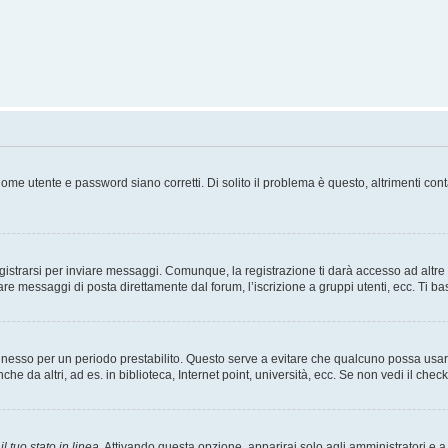
ome utente e password siano corretti. Di solito il problema è questo, altrimenti con
strarsi per inviare messaggi. Comunque, la registrazione ti darà accesso ad altre fu
are messaggi di posta direttamente dal forum, l’iscrizione a gruppi utenti, ecc. Ti ba
connesso per un periodo prestabilito. Questo serve a evitare che qualcuno possa us
he da altri, ad es. in biblioteca, Internet point, università, ecc. Se non vedi il chec
l tuo stato in linea
. Attivando questa opzione, apparirai solo agli amministratori e a