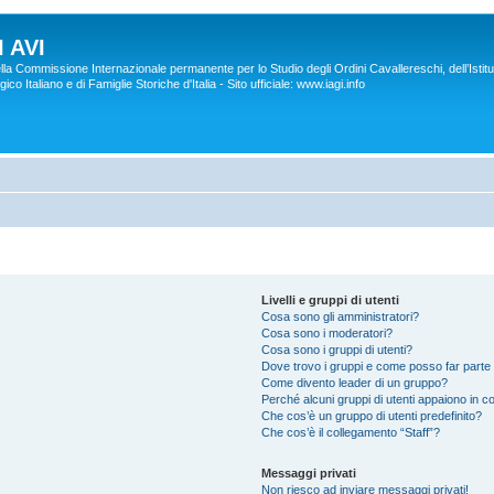
 AVI
lla Commissione Internazionale permanente per lo Studio degli Ordini Cavallereschi, dell’Istitu
co Italiano e di Famiglie Storiche d'Italia - Sito ufficiale: www.iagi.info
Livelli e gruppi di utenti
Cosa sono gli amministratori?
Cosa sono i moderatori?
Cosa sono i gruppi di utenti?
Dove trovo i gruppi e come posso far parte 
Come divento leader di un gruppo?
Perché alcuni gruppi di utenti appaiono in col
Che cos’è un gruppo di utenti predefinito?
Che cos’è il collegamento “Staff”?
Messaggi privati
Non riesco ad inviare messaggi privati!