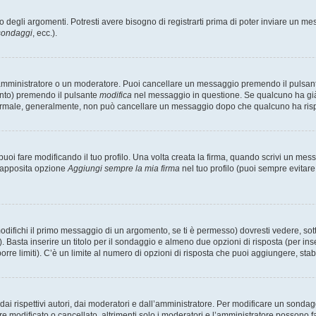
degli argomenti. Potresti avere bisogno di registrarti prima di poter inviare un mes
 sondaggi
, ecc.).
 amministratore o un moderatore. Puoi cancellare un messaggio premendo il pulsan
ento) premendo il pulsante
modifica
nel messaggio in questione. Se qualcuno ha già r
 normale, generalmente, non può cancellare un messaggio dopo che qualcuno ha ris
i fare modificando il tuo profilo. Una volta creata la firma, quando scrivi un me
l’apposita opzione
Aggiungi sempre la mia firma
nel tuo profilo (puoi sempre evitar
fichi il primo messaggio di un argomento, se ti è permesso) dovresti vedere, sotto
. Basta inserire un titolo per il sondaggio e almeno due opzioni di risposta (per inse
orre limiti). C’è un limite al numero di opzioni di risposta che puoi aggiungere, stabi
i rispettivi autori, dai moderatori e dall’amministratore. Per modificare un sondag
modificato o cancellato, altrimenti solo i moderatori e l’amministratore possono far