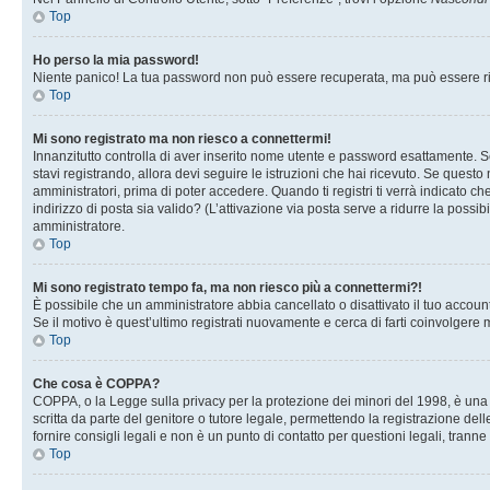
Top
Ho perso la mia password!
Niente panico! La tua password non può essere recuperata, ma può essere rig
Top
Mi sono registrato ma non riesco a connettermi!
Innanzitutto controlla di aver inserito nome utente e password esattamente. Se
stavi registrando, allora devi seguire le istruzioni che hai ricevuto. Se questo
amministratori, prima di poter accedere. Quando ti registri ti verrà indicato che
indirizzo di posta sia valido? (L’attivazione via posta serve a ridurre la possi
amministratore.
Top
Mi sono registrato tempo fa, ma non riesco più a connettermi?!
È possibile che un amministratore abbia cancellato o disattivato il tuo accou
Se il motivo è quest’ultimo registrati nuovamente e cerca di farti coinvolgere
Top
Che cosa è COPPA?
COPPA, o la Legge sulla privacy per la protezione dei minori del 1998, è una l
scritta da parte del genitore o tutore legale, permettendo la registrazione de
fornire consigli legali e non è un punto di contatto per questioni legali, tranne
Top