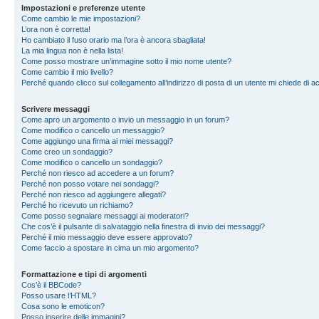
Impostazioni e preferenze utente
Come cambio le mie impostazioni?
L’ora non è corretta!
Ho cambiato il fuso orario ma l’ora è ancora sbagliata!
La mia lingua non è nella lista!
Come posso mostrare un’immagine sotto il mio nome utente?
Come cambio il mio livello?
Perché quando clicco sul collegamento all’indirizzo di posta di un utente mi chiede di 
Scrivere messaggi
Come apro un argomento o invio un messaggio in un forum?
Come modifico o cancello un messaggio?
Come aggiungo una firma ai miei messaggi?
Come creo un sondaggio?
Come modifico o cancello un sondaggio?
Perché non riesco ad accedere a un forum?
Perché non posso votare nei sondaggi?
Perché non riesco ad aggiungere allegati?
Perché ho ricevuto un richiamo?
Come posso segnalare messaggi ai moderatori?
Che cos’è il pulsante di salvataggio nella finestra di invio dei messaggi?
Perché il mio messaggio deve essere approvato?
Come faccio a spostare in cima un mio argomento?
Formattazione e tipi di argomenti
Cos’è il BBCode?
Posso usare l’HTML?
Cosa sono le emoticon?
Posso inserire delle immagini?