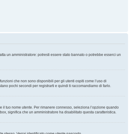
tatta un amministratore: potresti essere stato bannato o potrebbe esserci un
nzioni che non sono disponibili per gli utenti ospiti come l’uso di
stano pochi secondi per registrarti e quindi ti raccomandiamo di farlo.
are il tuo nome utente. Per rimanere connesso, seleziona l’opzione quando
kbox, significa che un amministratore ha disabilitato questa caratteristica.
 te stesso. Verrai identificato come utente nascosto.