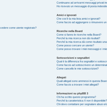
Continuano ad arrivarmi messaggi privati ind
Ho ricevuto un messaggio di posta indesid
Amici e ignorati
Che cos’è la mia lista amici e ignorati?
Come faccio ad aggiungere o rimuovere un ut
accedere come utente registrato?
Ricerche nella Board
Come si fanno le ricerche nella Board?
Perché la mia ricerca non dà risultati?
Perché la mia ricerca dà come risultato un
Come posso cercare un utente?
Come posso trovare i miei messaggi e i mie
Sottoscrizioni e segnalibri
Qual è la differenza fra segnalibri e sottosc
Come faccio ad sottoscrivere un determina
Come cancello le mie sottoscrizioni?
Allegati
Quali allegati sono ammessi in questa Boar
Come faccio a trovare i miei allegati?
Informazioni su phpBB 3
Chi ha scritto questo programma?
Perché la caratteristica X non è disponibile?
Chi devo contattare per segnalare abusi e/o