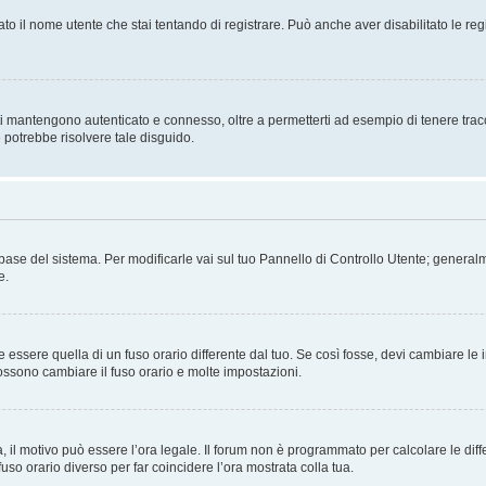
ato il nome utente che stai tentando di registrare. Può anche aver disabilitato le regis
i mantengono autenticato e connesso, oltre a permetterti ad esempio di tenere traccia
 potrebbe risolvere tale disguido.
atabase del sistema. Per modificarle vai sul tuo Pannello di Controllo Utente; gene
e.
sere quella di un fuso orario differente dal tuo. Se così fosse, devi cambiare le imp
possono cambiare il fuso orario e molte impostazioni.
a, il motivo può essere l’ora legale. Il forum non è programmato per calcolare le diff
fuso orario diverso per far coincidere l’ora mostrata colla tua.