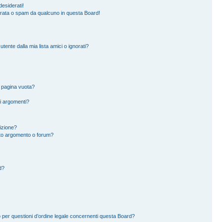
esiderati!
erata o spam da qualcuno in questa Board!
ente dalla mia lista amici o ignorati?
a pagina vuota?
i argomenti?
rizione?
to argomento o forum?
d?
 per questioni d’ordine legale concernenti questa Board?