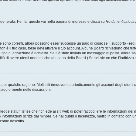
enerata. Per far questo vai nella pagina di ingresso e clicca su
Ho dimenticato la
 sono corretti, allora possono esser successe un paio di cose: se il supporto «regis
 non è il tuo caso, forse devi attivare il tuo account. Alcune Board richiedono che tut
 tipo di attivazione è richiesta. Se ti è stato inviato un messaggio di posta, allora s
bilità di avere utenti anonimi che abusano della Board.) Se sei sicuro che l’indirizzo 
nt per qualche ragione. Molti siti rimuovono periodicamente gli account degli utent
 maggiormente nelle discussioni.
egge statunitense che richiede ai siti web di poter raccogliere le informazioni dei m
lle informazioni scritte dal minore. Se hai dubbi o incertezze, mettiti in contatto 
 come descritto.