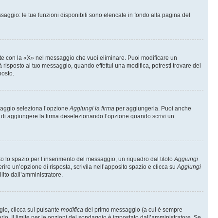
saggio: le tue funzioni disponibili sono elencate in fondo alla pagina del
te con la «X» nel messaggio che vuoi eliminare. Puoi modificare un
isposto al tuo messaggio, quando effettui una modifica, potresti trovare del
posto.
ssaggio seleziona l’opzione
Aggiungi la firma
per aggiungerla. Puoi anche
e di aggiungere la firma deselezionando l’opzione quando scrivi un
 lo spazio per l’inserimento del messaggio, un riquadro dal titolo
Aggiungi
rire un’opzione di risposta, scrivila nell’apposito spazio e clicca su
Aggiungi
lito dall’amministratore.
gio, clicca sul pulsante
modifica
del primo messaggio (a cui è sempre
lo. Il limite per le opzioni del sondaggio è impostato dall’amministratore. Se