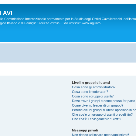
 AVI
lla Commissione Internazionale permanente per lo Studio degli Ordini Cavallereschi, dell’Istitu
co Italiano e di Famiglie Storiche d'Italia - Sito ufficiale: www.iagi.info
Livelli e gruppi di utenti
Cosa sono gli amministratori?
Cosa sono i moderatori?
Cosa sono i gruppi di utenti?
Dove trovo i gruppi e come posso far parte 
Come divento leader di un gruppo?
Perché alcuni gruppi di utenti appaiono in col
Che cos’è un gruppo di utenti predefinito?
Che cos’è il collegamento “Staff”?
Messaggi privati
Non riesco ad inviare messaggi privati!