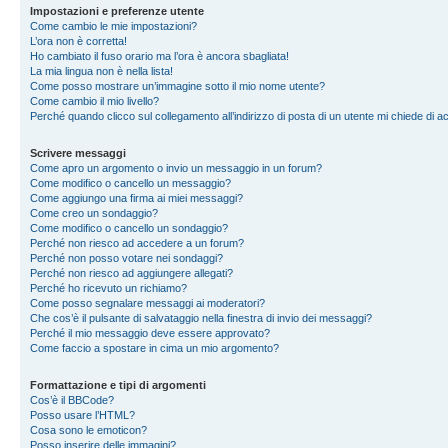
Impostazioni e preferenze utente
Come cambio le mie impostazioni?
L’ora non è corretta!
Ho cambiato il fuso orario ma l’ora è ancora sbagliata!
La mia lingua non è nella lista!
Come posso mostrare un’immagine sotto il mio nome utente?
Come cambio il mio livello?
Perché quando clicco sul collegamento all’indirizzo di posta di un utente mi chiede di 
Scrivere messaggi
Come apro un argomento o invio un messaggio in un forum?
Come modifico o cancello un messaggio?
Come aggiungo una firma ai miei messaggi?
Come creo un sondaggio?
Come modifico o cancello un sondaggio?
Perché non riesco ad accedere a un forum?
Perché non posso votare nei sondaggi?
Perché non riesco ad aggiungere allegati?
Perché ho ricevuto un richiamo?
Come posso segnalare messaggi ai moderatori?
Che cos’è il pulsante di salvataggio nella finestra di invio dei messaggi?
Perché il mio messaggio deve essere approvato?
Come faccio a spostare in cima un mio argomento?
Formattazione e tipi di argomenti
Cos’è il BBCode?
Posso usare l’HTML?
Cosa sono le emoticon?
Posso inserire delle immagini?