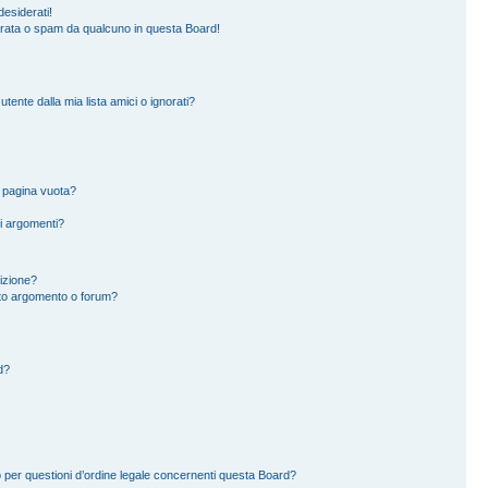
esiderati!
erata o spam da qualcuno in questa Board!
ente dalla mia lista amici o ignorati?
a pagina vuota?
i argomenti?
rizione?
to argomento o forum?
d?
 per questioni d’ordine legale concernenti questa Board?