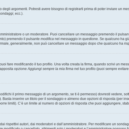
degli argomenti. Potresti avere bisogno di registrarti prima di poter inviare un mes
 sondaggi
, ecc.).
 amministratore o un moderatore. Puoi cancellare un messaggio premendo il pulsan
ento) premendo il pulsante
modifica
nel messaggio in questione. Se qualcuno ha già r
 normale, generalmente, non può cancellare un messaggio dopo che qualcuno ha ris
i fare modificando il tuo profilo. Una volta creata la firma, quando scrivi un me
l’apposita opzione
Aggiungi sempre la mia firma
nel tuo profilo (puoi sempre evitar
fichi il primo messaggio di un argomento, se ti è permesso) dovresti vedere, sotto
. Basta inserire un titolo per il sondaggio e almeno due opzioni di risposta (per inse
orre limiti). C’è un limite al numero di opzioni di risposta che puoi aggiungere, stabi
i rispettivi autori, dai moderatori e dall’amministratore. Per modificare un sondag
modificato o cancellato, altrimenti solo i moderatori e l’amministratore possono far