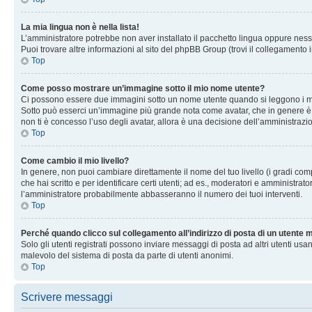
La mia lingua non è nella lista!
L’amministratore potrebbe non aver installato il pacchetto lingua oppure nessu
Puoi trovare altre informazioni al sito del phpBB Group (trovi il collegamento 
Top
Come posso mostrare un’immagine sotto il mio nome utente?
Ci possono essere due immagini sotto un nome utente quando si leggono i messag
Sotto può esserci un’immagine più grande nota come avatar, che in genere è un
non ti è concesso l’uso degli avatar, allora è una decisione dell’amministrazi
Top
Come cambio il mio livello?
In genere, non puoi cambiare direttamente il nome del tuo livello (i gradi compa
che hai scritto e per identificare certi utenti; ad es., moderatori e amministra
l’amministratore probabilmente abbasseranno il numero dei tuoi interventi.
Top
Perché quando clicco sul collegamento all’indirizzo di posta di un utente
Solo gli utenti registrati possono inviare messaggi di posta ad altri utenti u
malevolo del sistema di posta da parte di utenti anonimi.
Top
Scrivere messaggi