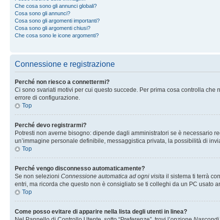
Che cosa sono gli annunci globali?
Cosa sono gli annunci?
Cosa sono gli argomenti importanti?
Cosa sono gli argomenti chiusi?
Che cosa sono le icone argomenti?
Connessione e registrazione
Perché non riesco a connettermi?
Ci sono svariati motivi per cui questo succede. Per prima cosa controlla che n
errore di configurazione.
Top
Perché devo registrarmi?
Potresti non averne bisogno: dipende dagli amministratori se è necessario regi
un’immagine personale definibile, messaggistica privata, la possibilità di invi
Top
Perché vengo disconnesso automaticamente?
Se non selezioni
Connessione automatica ad ogni visita
il sistema ti terrà 
entri, ma ricorda che questo non è consigliato se ti colleghi da un PC usato anc
Top
Come posso evitare di apparire nella lista degli utenti in linea?
Nel Pannello di Controllo Utente, sotto “Preferenze”, trovi l’opzione
Nascondi i