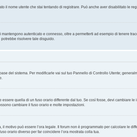
ato il nome utente che stai tentando di registrare. Può anche aver disabilitato le regis
i mantengono autenticato e connesso, oltre a permetterti ad esempio di tenere traccia
 potrebbe risolvere tale disguido.
atabase del sistema. Per modificarle vai sul tuo Pannello di Controllo Utente; gene
e.
sere quella di un fuso orario differente dal tuo. Se così fosse, devi cambiare le imp
possono cambiare il fuso orario e molte impostazioni.
a, il motivo può essere l’ora legale. Il forum non è programmato per calcolare le diff
fuso orario diverso per far coincidere l’ora mostrata colla tua.