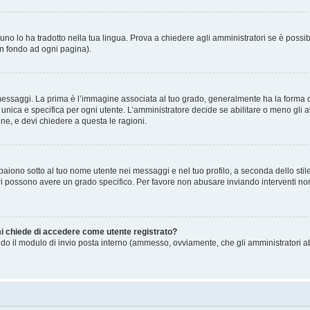
no lo ha tradotto nella tua lingua. Prova a chiedere agli amministratori se è possibi
in fondo ad ogni pagina).
gi. La prima è l’immagine associata al tuo grado, generalmente ha la forma di stell
ica e specifica per ogni utente. L’amministratore decide se abilitare o meno gli a
one, e devi chiedere a questa le ragioni.
iono sotto al tuo nome utente nei messaggi e nel tuo profilo, a seconda dello stile c
tori possono avere un grado specifico. Per favore non abusare inviando interventi non 
 mi chiede di accedere come utente registrato?
sando il modulo di invio posta interno (ammesso, ovviamente, che gli amministratori 