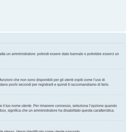
tatta un amministratore: potresti essere stato bannato o potrebbe esserci un
nzioni che non sono disponibili per gli utenti ospiti come l’uso di
stano pochi secondi per registrarti e quindi ti raccomandiamo di farlo.
are il tuo nome utente. Per rimanere connesso, seleziona l’opzione quando
kbox, significa che un amministratore ha disabilitato questa caratteristica.
 te stesso. Verrai identificato come utente nascosto.