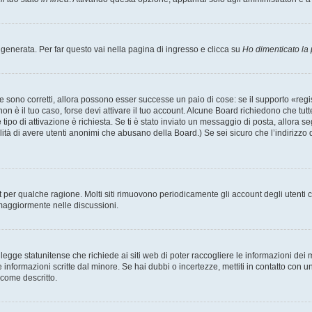
enerata. Per far questo vai nella pagina di ingresso e clicca su
Ho dimenticato la
 sono corretti, allora possono esser successe un paio di cose: se il supporto «regis
 non è il tuo caso, forse devi attivare il tuo account. Alcune Board richiedono che tut
 tipo di attivazione è richiesta. Se ti è stato inviato un messaggio di posta, allora s
bilità di avere utenti anonimi che abusano della Board.) Se sei sicuro che l’indirizzo 
nt per qualche ragione. Molti siti rimuovono periodicamente gli account degli utent
 maggiormente nelle discussioni.
egge statunitense che richiede ai siti web di poter raccogliere le informazioni dei m
lle informazioni scritte dal minore. Se hai dubbi o incertezze, mettiti in contatto 
 come descritto.