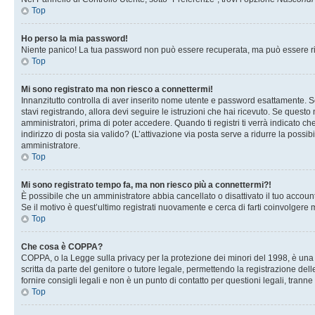
Top
Ho perso la mia password!
Niente panico! La tua password non può essere recuperata, ma può essere rig
Top
Mi sono registrato ma non riesco a connettermi!
Innanzitutto controlla di aver inserito nome utente e password esattamente. Se
stavi registrando, allora devi seguire le istruzioni che hai ricevuto. Se questo
amministratori, prima di poter accedere. Quando ti registri ti verrà indicato che
indirizzo di posta sia valido? (L’attivazione via posta serve a ridurre la possi
amministratore.
Top
Mi sono registrato tempo fa, ma non riesco più a connettermi?!
È possibile che un amministratore abbia cancellato o disattivato il tuo accou
Se il motivo è quest’ultimo registrati nuovamente e cerca di farti coinvolgere
Top
Che cosa è COPPA?
COPPA, o la Legge sulla privacy per la protezione dei minori del 1998, è una l
scritta da parte del genitore o tutore legale, permettendo la registrazione de
fornire consigli legali e non è un punto di contatto per questioni legali, tranne
Top