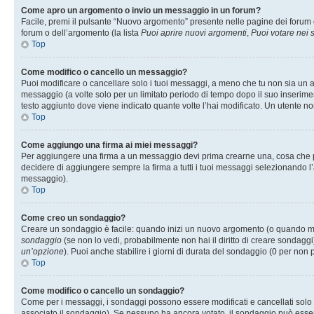
Come apro un argomento o invio un messaggio in un forum?
Facile, premi il pulsante “Nuovo argomento” presente nelle pagine dei forum o 
forum o dell’argomento (la lista
Puoi aprire nuovi argomenti
,
Puoi votare nei
Top
Come modifico o cancello un messaggio?
Puoi modificare o cancellare solo i tuoi messaggi, a meno che tu non sia un
messaggio (a volte solo per un limitato periodo di tempo dopo il suo inserim
testo aggiunto dove viene indicato quante volte l’hai modificato. Un utente
Top
Come aggiungo una firma ai miei messaggi?
Per aggiungere una firma a un messaggio devi prima crearne una, cosa che puo
decidere di aggiungere sempre la firma a tutti i tuoi messaggi selezionando 
messaggio).
Top
Come creo un sondaggio?
Creare un sondaggio è facile: quando inizi un nuovo argomento (o quando modi
sondaggio
(se non lo vedi, probabilmente non hai il diritto di creare sondaggi)
un’opzione
). Puoi anche stabilire i giorni di durata del sondaggio (0 per non p
Top
Come modifico o cancello un sondaggio?
Come per i messaggi, i sondaggi possono essere modificati e cancellati solo da
associato il sondaggio). Se nessuno ha ancora votato, il sondaggio può essere 