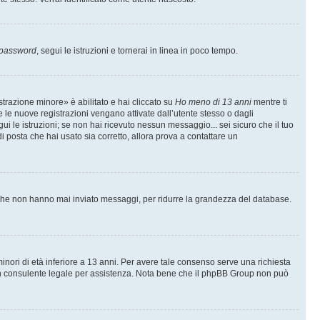
 password
, segui le istruzioni e tornerai in linea in poco tempo.
trazione minore» è abilitato e hai cliccato su
Ho meno di 13 anni
mentre ti
te le nuove registrazioni vengano attivate dall’utente stesso o dagli
egui le istruzioni; se non hai ricevuto nessun messaggio... sei sicuro che il tuo
di posta che hai usato sia corretto, allora prova a contattare un
i che non hanno mai inviato messaggi, per ridurre la grandezza del database.
inori di età inferiore a 13 anni. Per avere tale consenso serve una richiesta
con un consulente legale per assistenza. Nota bene che il phpBB Group non può