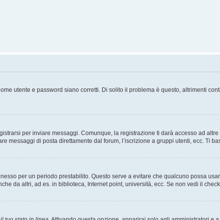
ome utente e password siano corretti. Di solito il problema è questo, altrimenti con
strarsi per inviare messaggi. Comunque, la registrazione ti darà accesso ad altre fu
are messaggi di posta direttamente dal forum, l’iscrizione a gruppi utenti, ecc. Ti ba
connesso per un periodo prestabilito. Questo serve a evitare che qualcuno possa us
he da altri, ad es. in biblioteca, Internet point, università, ecc. Se non vedi il chec
l tuo stato in linea
. Attivando questa opzione, apparirai solo agli amministratori e a