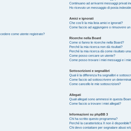
Continuano ad arrivarmi messaggi privati ind
Ho ricevuto un messaggio di posta indesid
Amici e ignorati
Che cos’è la mia lista amici e ignorati?
Come faccio ad aggiungere o rimuovere un ut
accedere come utente registrato?
Ricerche nella Board
Come si fanno le ricerche nella Board?
Perché la mia ricerca non dà risultati?
Perché la mia ricerca dà come risultato un
Come posso cercare un utente?
Come posso trovare i miei messaggi e i mie
Sottoscrizioni e segnalibri
Qual è la differenza fra segnalibri e sottosc
Come faccio ad sottoscrivere un determina
Come cancello le mie sottoscrizioni?
Allegati
Quali allegati sono ammessi in questa Boar
Come faccio a trovare i miei allegati?
Informazioni su phpBB 3
Chi ha scritto questo programma?
Perché la caratteristica X non è disponibile?
Chi devo contattare per segnalare abusi e/o