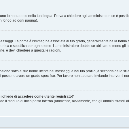
no lo ha tradotto nella tua lingua. Prova a chiedere agli amministratori se è possibi
in fondo ad ogni pagina).
gi. La prima è l’immagine associata al tuo grado, generalmente ha la forma di stell
ica e specifica per ogni utente. L’amministratore decide se abilitare o meno gli a
one, e devi chiedere a questa le ragioni.
iono sotto al tuo nome utente nei messaggi e nel tuo profilo, a seconda dello stile c
tori possono avere un grado specifico. Per favore non abusare inviando interventi non 
 mi chiede di accedere come utente registrato?
sando il modulo di invio posta interno (ammesso, ovviamente, che gli amministratori 