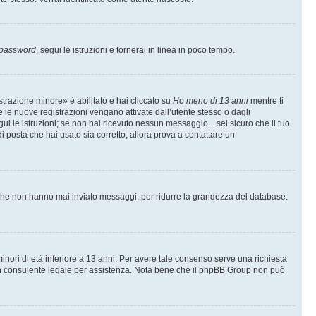
 password
, segui le istruzioni e tornerai in linea in poco tempo.
trazione minore» è abilitato e hai cliccato su
Ho meno di 13 anni
mentre ti
te le nuove registrazioni vengano attivate dall’utente stesso o dagli
egui le istruzioni; se non hai ricevuto nessun messaggio... sei sicuro che il tuo
di posta che hai usato sia corretto, allora prova a contattare un
i che non hanno mai inviato messaggi, per ridurre la grandezza del database.
inori di età inferiore a 13 anni. Per avere tale consenso serve una richiesta
con un consulente legale per assistenza. Nota bene che il phpBB Group non può