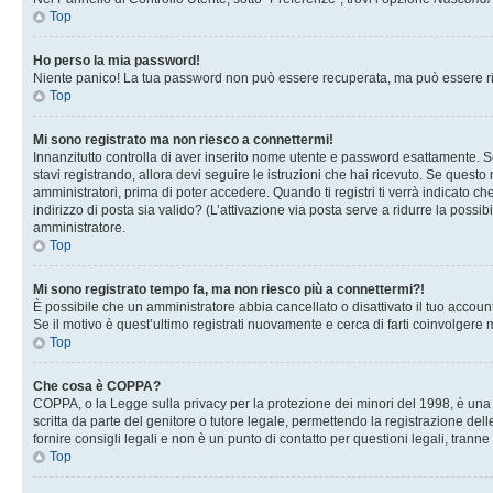
Top
Ho perso la mia password!
Niente panico! La tua password non può essere recuperata, ma può essere rig
Top
Mi sono registrato ma non riesco a connettermi!
Innanzitutto controlla di aver inserito nome utente e password esattamente. Se
stavi registrando, allora devi seguire le istruzioni che hai ricevuto. Se questo
amministratori, prima di poter accedere. Quando ti registri ti verrà indicato che
indirizzo di posta sia valido? (L’attivazione via posta serve a ridurre la possi
amministratore.
Top
Mi sono registrato tempo fa, ma non riesco più a connettermi?!
È possibile che un amministratore abbia cancellato o disattivato il tuo accou
Se il motivo è quest’ultimo registrati nuovamente e cerca di farti coinvolgere
Top
Che cosa è COPPA?
COPPA, o la Legge sulla privacy per la protezione dei minori del 1998, è una l
scritta da parte del genitore o tutore legale, permettendo la registrazione de
fornire consigli legali e non è un punto di contatto per questioni legali, tranne
Top