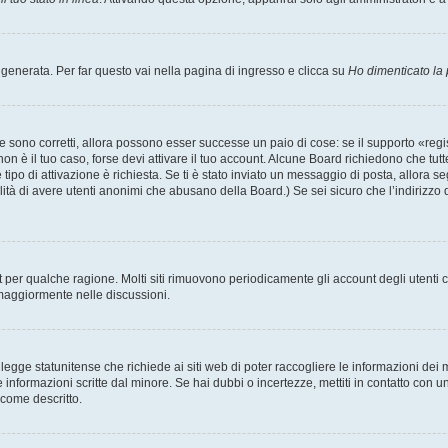
enerata. Per far questo vai nella pagina di ingresso e clicca su
Ho dimenticato la
 sono corretti, allora possono esser successe un paio di cose: se il supporto «regis
 non è il tuo caso, forse devi attivare il tuo account. Alcune Board richiedono che tut
 tipo di attivazione è richiesta. Se ti è stato inviato un messaggio di posta, allora s
bilità di avere utenti anonimi che abusano della Board.) Se sei sicuro che l’indirizzo 
nt per qualche ragione. Molti siti rimuovono periodicamente gli account degli utent
 maggiormente nelle discussioni.
egge statunitense che richiede ai siti web di poter raccogliere le informazioni dei m
lle informazioni scritte dal minore. Se hai dubbi o incertezze, mettiti in contatto 
 come descritto.