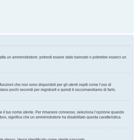
tatta un amministratore: potresti essere stato bannato o potrebbe esserci un
nzioni che non sono disponibili per gli utenti ospiti come l’uso di
stano pochi secondi per registrarti e quindi ti raccomandiamo di farlo.
are il tuo nome utente. Per rimanere connesso, seleziona l’opzione quando
kbox, significa che un amministratore ha disabilitato questa caratteristica.
 te stesso. Verrai identificato come utente nascosto.