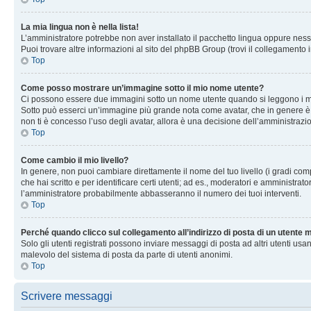
La mia lingua non è nella lista!
L’amministratore potrebbe non aver installato il pacchetto lingua oppure nessu
Puoi trovare altre informazioni al sito del phpBB Group (trovi il collegamento 
Top
Come posso mostrare un’immagine sotto il mio nome utente?
Ci possono essere due immagini sotto un nome utente quando si leggono i messag
Sotto può esserci un’immagine più grande nota come avatar, che in genere è un
non ti è concesso l’uso degli avatar, allora è una decisione dell’amministrazi
Top
Come cambio il mio livello?
In genere, non puoi cambiare direttamente il nome del tuo livello (i gradi compa
che hai scritto e per identificare certi utenti; ad es., moderatori e amministra
l’amministratore probabilmente abbasseranno il numero dei tuoi interventi.
Top
Perché quando clicco sul collegamento all’indirizzo di posta di un utente
Solo gli utenti registrati possono inviare messaggi di posta ad altri utenti u
malevolo del sistema di posta da parte di utenti anonimi.
Top
Scrivere messaggi