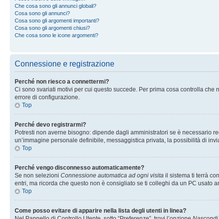
Che cosa sono gli annunci globali?
Cosa sono gli annunci?
Cosa sono gli argomenti importanti?
Cosa sono gli argomenti chiusi?
Che cosa sono le icone argomenti?
Connessione e registrazione
Perché non riesco a connettermi?
Ci sono svariati motivi per cui questo succede. Per prima cosa controlla che n
errore di configurazione.
Top
Perché devo registrarmi?
Potresti non averne bisogno: dipende dagli amministratori se è necessario regi
un’immagine personale definibile, messaggistica privata, la possibilità di invi
Top
Perché vengo disconnesso automaticamente?
Se non selezioni
Connessione automatica ad ogni visita
il sistema ti terrà 
entri, ma ricorda che questo non è consigliato se ti colleghi da un PC usato anc
Top
Come posso evitare di apparire nella lista degli utenti in linea?
Nel Pannello di Controllo Utente, sotto “Preferenze”, trovi l’opzione
Nascondi i