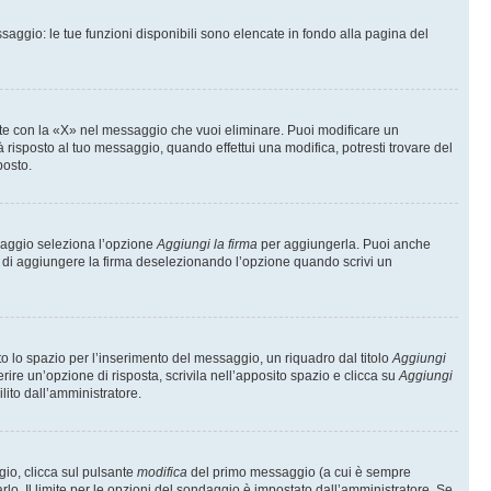
saggio: le tue funzioni disponibili sono elencate in fondo alla pagina del
te con la «X» nel messaggio che vuoi eliminare. Puoi modificare un
isposto al tuo messaggio, quando effettui una modifica, potresti trovare del
posto.
ssaggio seleziona l’opzione
Aggiungi la firma
per aggiungerla. Puoi anche
e di aggiungere la firma deselezionando l’opzione quando scrivi un
 lo spazio per l’inserimento del messaggio, un riquadro dal titolo
Aggiungi
rire un’opzione di risposta, scrivila nell’apposito spazio e clicca su
Aggiungi
lito dall’amministratore.
gio, clicca sul pulsante
modifica
del primo messaggio (a cui è sempre
lo. Il limite per le opzioni del sondaggio è impostato dall’amministratore. Se