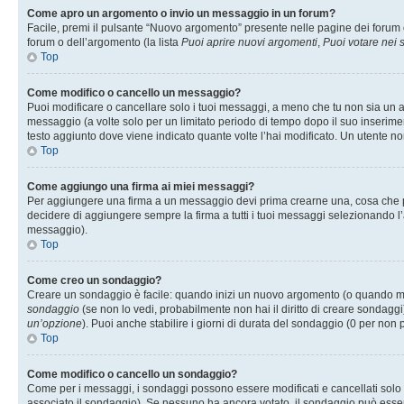
Come apro un argomento o invio un messaggio in un forum?
Facile, premi il pulsante “Nuovo argomento” presente nelle pagine dei forum o 
forum o dell’argomento (la lista
Puoi aprire nuovi argomenti
,
Puoi votare nei
Top
Come modifico o cancello un messaggio?
Puoi modificare o cancellare solo i tuoi messaggi, a meno che tu non sia un
messaggio (a volte solo per un limitato periodo di tempo dopo il suo inserim
testo aggiunto dove viene indicato quante volte l’hai modificato. Un utente
Top
Come aggiungo una firma ai miei messaggi?
Per aggiungere una firma a un messaggio devi prima crearne una, cosa che puo
decidere di aggiungere sempre la firma a tutti i tuoi messaggi selezionando 
messaggio).
Top
Come creo un sondaggio?
Creare un sondaggio è facile: quando inizi un nuovo argomento (o quando modi
sondaggio
(se non lo vedi, probabilmente non hai il diritto di creare sondaggi)
un’opzione
). Puoi anche stabilire i giorni di durata del sondaggio (0 per non p
Top
Come modifico o cancello un sondaggio?
Come per i messaggi, i sondaggi possono essere modificati e cancellati solo da
associato il sondaggio). Se nessuno ha ancora votato, il sondaggio può essere 