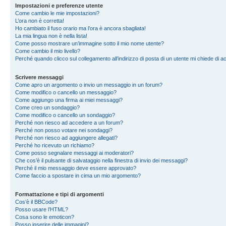
Impostazioni e preferenze utente
Come cambio le mie impostazioni?
L’ora non è corretta!
Ho cambiato il fuso orario ma l’ora è ancora sbagliata!
La mia lingua non è nella lista!
Come posso mostrare un’immagine sotto il mio nome utente?
Come cambio il mio livello?
Perché quando clicco sul collegamento all’indirizzo di posta di un utente mi chiede di 
Scrivere messaggi
Come apro un argomento o invio un messaggio in un forum?
Come modifico o cancello un messaggio?
Come aggiungo una firma ai miei messaggi?
Come creo un sondaggio?
Come modifico o cancello un sondaggio?
Perché non riesco ad accedere a un forum?
Perché non posso votare nei sondaggi?
Perché non riesco ad aggiungere allegati?
Perché ho ricevuto un richiamo?
Come posso segnalare messaggi ai moderatori?
Che cos’è il pulsante di salvataggio nella finestra di invio dei messaggi?
Perché il mio messaggio deve essere approvato?
Come faccio a spostare in cima un mio argomento?
Formattazione e tipi di argomenti
Cos’è il BBCode?
Posso usare l’HTML?
Cosa sono le emoticon?
Posso inserire delle immagini?