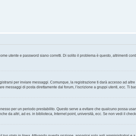
ome utente e password siano corretti. Di solito il problema è questo, altrimenti con
strarsi per inviare messaggi. Comunque, la registrazione ti darà accesso ad altre fu
are messaggi di posta direttamente dal forum, l’iscrizione a gruppi utenti, ecc. Ti ba
connesso per un periodo prestabilito. Questo serve a evitare che qualcuno possa us
he da altri, ad es. in biblioteca, Internet point, università, ecc. Se non vedi il chec
l tuo stato in linea
. Attivando questa opzione, apparirai solo agli amministratori e a