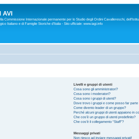
 AVI
lla Commissione Internazionale permanente per lo Studio degli Ordini Cavallereschi, dell’Istitu
co Italiano e di Famiglie Storiche d'Italia - Sito ufficiale: www.iagi.info
Livelli e gruppi di utenti
Cosa sono gli amministratori?
Cosa sono i moderatori?
Cosa sono i gruppi di utenti?
Dove trovo i gruppi e come posso far parte 
Come divento leader di un gruppo?
Perché alcuni gruppi di utenti appaiono in col
Che cos’è un gruppo di utenti predefinito?
Che cos’è il collegamento “Staff”?
Messaggi privati
Non riesco ad inviare messaggi privati!