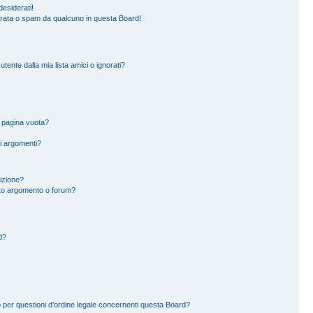
esiderati!
erata o spam da qualcuno in questa Board!
ente dalla mia lista amici o ignorati?
a pagina vuota?
i argomenti?
rizione?
to argomento o forum?
d?
 per questioni d’ordine legale concernenti questa Board?