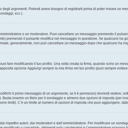
degli argomenti. Potresti avere bisogno di registrarti prima di poter inviare un mes
 sondaggi
, ecc.).
 amministratore o un moderatore. Puoi cancellare un messaggio premendo il pulsan
ento) premendo il pulsante
modifica
nel messaggio in questione. Se qualcuno ha già r
 normale, generalmente, non può cancellare un messaggio dopo che qualcuno ha ris
i fare modificando il tuo profilo. Una volta creata la firma, quando scrivi un me
l’apposita opzione
Aggiungi sempre la mia firma
nel tuo profilo (puoi sempre evitar
fichi il primo messaggio di un argomento, se ti è permesso) dovresti vedere, sotto
. Basta inserire un titolo per il sondaggio e almeno due opzioni di risposta (per inse
orre limiti). C’è un limite al numero di opzioni di risposta che puoi aggiungere, stabi
i rispettivi autori, dai moderatori e dall’amministratore. Per modificare un sondag
modificato o cancellato, altrimenti solo i moderatori e l’amministratore possono far