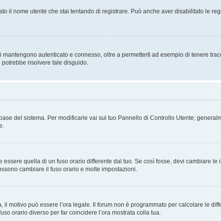
ato il nome utente che stai tentando di registrare. Può anche aver disabilitato le regis
i mantengono autenticato e connesso, oltre a permetterti ad esempio di tenere traccia
 potrebbe risolvere tale disguido.
atabase del sistema. Per modificarle vai sul tuo Pannello di Controllo Utente; gene
e.
sere quella di un fuso orario differente dal tuo. Se così fosse, devi cambiare le imp
possono cambiare il fuso orario e molte impostazioni.
a, il motivo può essere l’ora legale. Il forum non è programmato per calcolare le diff
fuso orario diverso per far coincidere l’ora mostrata colla tua.