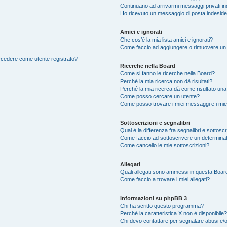
Continuano ad arrivarmi messaggi privati ind
Ho ricevuto un messaggio di posta indesid
Amici e ignorati
Che cos’è la mia lista amici e ignorati?
Come faccio ad aggiungere o rimuovere un ut
accedere come utente registrato?
Ricerche nella Board
Come si fanno le ricerche nella Board?
Perché la mia ricerca non dà risultati?
Perché la mia ricerca dà come risultato un
Come posso cercare un utente?
Come posso trovare i miei messaggi e i mie
Sottoscrizioni e segnalibri
Qual è la differenza fra segnalibri e sottosc
Come faccio ad sottoscrivere un determina
Come cancello le mie sottoscrizioni?
Allegati
Quali allegati sono ammessi in questa Boar
Come faccio a trovare i miei allegati?
Informazioni su phpBB 3
Chi ha scritto questo programma?
Perché la caratteristica X non è disponibile?
Chi devo contattare per segnalare abusi e/o